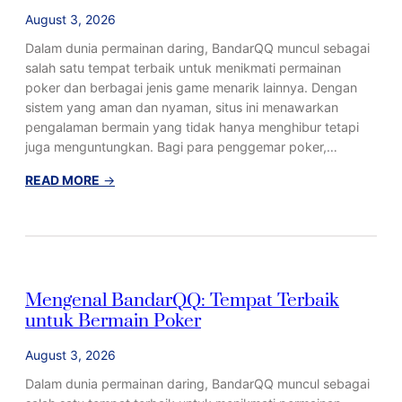
e
l
August 3, 2026
r
B
b
a
Dalam dunia permainan daring, BandarQQ muncul sebagai
a
n
salah satu tempat terbaik untuk menikmati permainan
i
d
poker dan berbagai jenis game menarik lainnya. Dengan
k
a
sistem yang aman dan nyaman, situs ini menawarkan
u
r
pengalaman bermain yang tidak hanya menghibur tetapi
n
Q
juga menguntungkan. Bagi para penggemar poker,…
t
Q
u
:
:
READ MORE
→
k
T
M
B
e
e
e
m
n
r
p
g
m
a
e
Mengenal BandarQQ: Tempat Terbaik
a
t
n
untuk Bermain Poker
i
T
a
n
e
l
August 3, 2026
P
r
B
o
b
a
Dalam dunia permainan daring, BandarQQ muncul sebagai
k
a
n