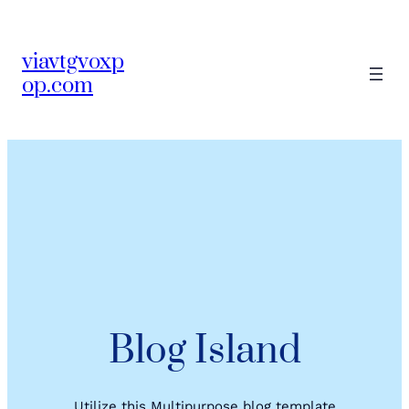
Skip
to
viavtgvoxp
content
op.com
Blog Island
Utilize this Multipurpose blog template