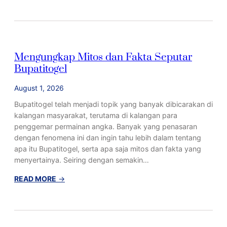
B
F
e
e
a
n
r
k
g
m
t
u
Mengungkap Mitos dan Fakta Seputar
a
a
n
Bupatitogel
i
S
g
n
e
k
August 1, 2026
P
p
a
o
u
p
Bupatitogel telah menjadi topik yang banyak dibicarakan di
k
t
M
kalangan masyarakat, terutama di kalangan para
e
a
i
penggemar permainan angka. Banyak yang penasaran
r
r
t
dengan fenomena ini dan ingin tahu lebih dalam tentang
B
o
apa itu Bupatitogel, serta apa saja mitos dan fakta yang
u
s
menyertainya. Seiring dengan semakin…
p
d
a
a
:
READ MORE
→
t
n
M
i
F
e
t
a
n
o
k
g