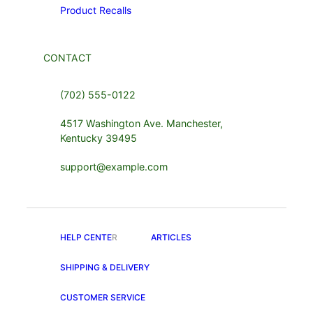
Product Recalls
CONTACT
(702) 555-0122
4517 Washington Ave. Manchester,
Kentucky 39495
support@example.com
HELP CENTE
R
ARTICLES
SHIPPING & DELIVERY
CUSTOMER SERVICE