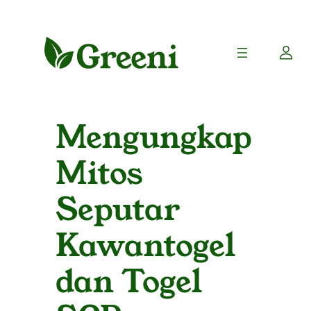
Mengungkap
Mitos
Seputar
Kawantogel
dan Togel