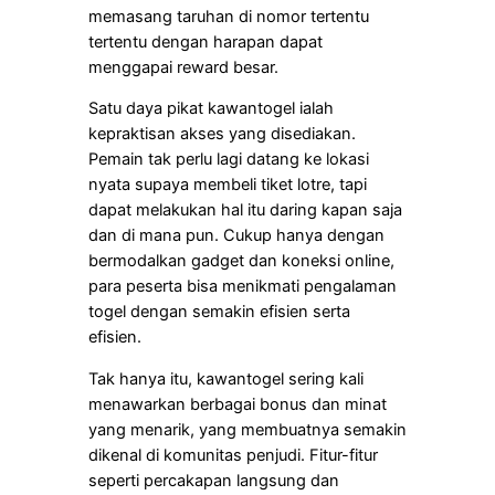
memasang taruhan di nomor tertentu
tertentu dengan harapan dapat
menggapai reward besar.
Satu daya pikat kawantogel ialah
kepraktisan akses yang disediakan.
Pemain tak perlu lagi datang ke lokasi
nyata supaya membeli tiket lotre, tapi
dapat melakukan hal itu daring kapan saja
dan di mana pun. Cukup hanya dengan
bermodalkan gadget dan koneksi online,
para peserta bisa menikmati pengalaman
togel dengan semakin efisien serta
efisien.
Tak hanya itu, kawantogel sering kali
menawarkan berbagai bonus dan minat
yang menarik, yang membuatnya semakin
dikenal di komunitas penjudi. Fitur-fitur
seperti percakapan langsung dan