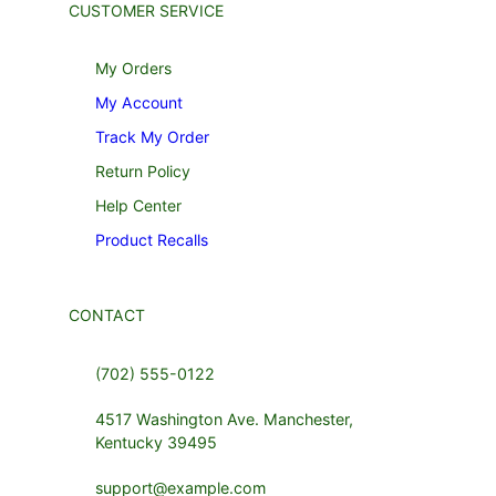
CUSTOMER SERVICE
My Orders
My Account
Track My Order
Return Policy
Help Center
Product Recalls
CONTACT
(702) 555-0122
4517 Washington Ave. Manchester,
Kentucky 39495
support@example.com