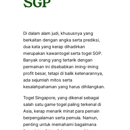
SGP
Di dalam alam judi, khususnya yang
berkaitan dengan angka serta prediksi,
dua kata yang kerap dihadirkan
merupakan kawantogel serta togel SGP.
Banyak orang yang tertarik dengan
permainan ini disebabkan iming-iming
profit besar, tetapi di balik ketenarannya,
ada sejumlah mitos serta
kesalahpahaman yang harus dihilangkan.
Togel Singapore, yang dikenal sebagai
salah satu game togel paling terkenal di
Asia, kerap menarik minat para pemain
berpengalaman serta pemula. Namun,
penting untuk memahami bagaimana