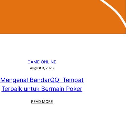
GAME ONLINE
August 3, 2026
Mengenal BandarQQ: Tempat
Terbaik untuk Bermain Poker
:
READ MORE
MENGENAL
BANDARQQ:
TEMPAT
TERBAIK