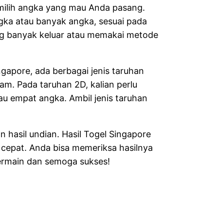
emilih angka yang mau Anda pasang.
gka atau banyak angka, sesuai pada
ng banyak keluar atau memakai metode
gapore, ada berbagai jenis taruhan
m. Pada taruhan 2D, kalian perlu
u empat angka. Ambil jenis taruhan
 hasil undian. Hasil Togel Singapore
 cepat. Anda bisa memeriksa hasilnya
bermain dan semoga sukses!