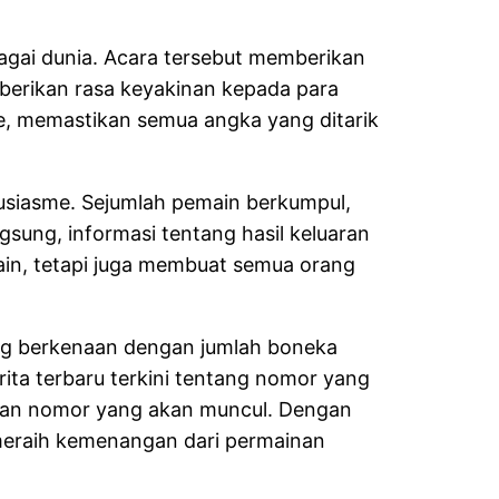
agai dunia. Acara tersebut memberikan
berikan rasa keyakinan kepada para
e, memastikan semua angka yang ditarik
usiasme. Sejumlah pemain berkumpul,
ngsung, informasi tentang hasil keluaran
in, tetapi juga membuat semua orang
ang berkenaan dengan jumlah boneka
ta terbaru terkini tentang nomor yang
kinan nomor yang akan muncul. Dengan
 meraih kemenangan dari permainan