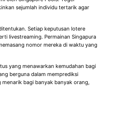
kan sejumlah individu tertarik agar
itentukan. Setiap keputusan lotere
erti livestreaming. Permainan Singapura
r memasang nomor mereka di waktu yang
 situs yang menawarkan kemudahan bagi
 yang berguna dalam memprediksi
g menarik bagi banyak banyak orang,