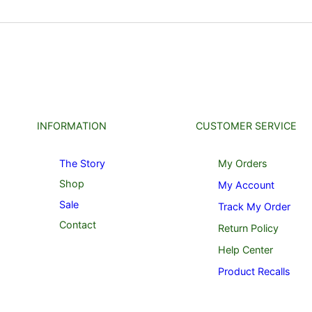
INFORMATION
CUSTOMER SERVICE
The Story
My Orders
Shop
My Account
Sale
Track My Order
Contact
Return Policy
Help Center
Product Recalls