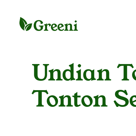
Undian To
Tonton S