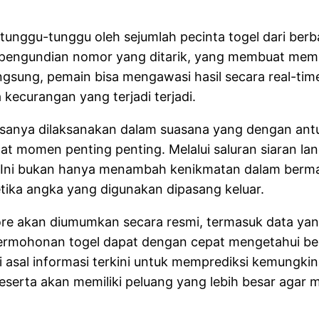
unggu-tunggu oleh sejumlah pecinta togel dari berb
 pengundian nomor yang ditarik, yang membuat mem
gsung, pemain bisa mengawasi hasil secara real-tim
 kecurangan yang terjadi terjadi.
asanya dilaksanakan dalam suasana yang dengan ant
ihat momen penting penting. Melalui saluran siaran la
 Ini bukan hanya menambah kenikmatan dalam berma
etika angka yang digunakan dipasang keluar.
pore akan diumumkan secara resmi, termasuk data y
ermohonan togel dapat dengan cepat mengetahui beri
gai asal informasi terkini untuk memprediksi kemung
serta akan memiliki peluang yang lebih besar agar