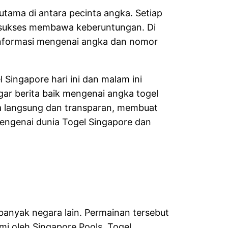
rutama di antara pecinta angka. Setiap
g sukses membawa keberuntungan. Di
 informasi mengenai angka dan nomor
Singapore hari ini dan malam ini
r berita baik mengenai angka togel
ra langsung dan transparan, membuat
mengenai dunia Togel Singapore dan
 banyak negara lain. Permainan tersebut
i oleh Singapore Pools. Togel