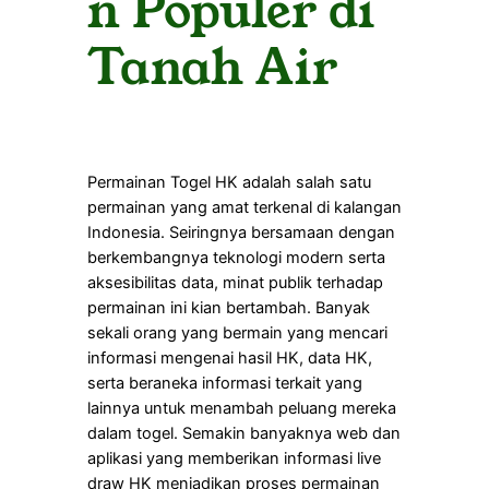
n Populer di
Tanah Air
Permainan Togel HK adalah salah satu
permainan yang amat terkenal di kalangan
Indonesia. Seiringnya bersamaan dengan
berkembangnya teknologi modern serta
aksesibilitas data, minat publik terhadap
permainan ini kian bertambah. Banyak
sekali orang yang bermain yang mencari
informasi mengenai hasil HK, data HK,
serta beraneka informasi terkait yang
lainnya untuk menambah peluang mereka
dalam togel. Semakin banyaknya web dan
aplikasi yang memberikan informasi live
draw HK menjadikan proses permainan