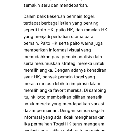
semakin seru dan mendebarkan.
Dalam balik keseruan bermain togel,
terdapat berbagai istilah yang penting
seperti toto HK, paito HK, dan ramalan HK
yang menjadi perhatian utama para
pemain. Paito HK serta paito warna juga
memberikan informasi visual yang
memudahkan para pemain analisis data
serta merumuskan strategi mereka untuk
memilih angka. Dengan adanya kehadiran
syair HK, banyak pemain togel yang
merasa merasa lebih terinspirasi dalam
memilih angka favorit mereka. Di samping
itu, hk lotto memberikan pilihan menarik
untuk mereka yang mendapatkan variasi
dalam permainan. Dengan semua segala
informasi yang ada, tidak mengherankan
jika permainan Togel HK terus mengalami
evolusi serta jadilah salah satu permainan