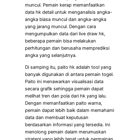
muncul. Pemain kerap memanfaatkan
data hk detail untuk menganalisis angka-
angka biasa muncul dan angka-angka
yang jarang muncul. Dengan cara
mengumpulkan data dari live draw hk,
beberapa pemain bisa melakukan
perhitungan dan berusaha memprediksi
angka yang selanjutnya.
Di samping itu, paito hk adalah tool yang
banyak digunakan di antara pemain togel.
Paito ini menawarkan visualisasi data
secara grafik sehingga pemain dapat
melihat tren dan pola dari hk yang lalu.
Dengan memanfaatkan paito warna,
pemain dapat lebih baik dalam memahami
data dan membuat keputusan
berdasarkan informasi yang tersedia. Ini
menolong pemain dalam merumuskan
strategi yang lebih tepat untuk permainan