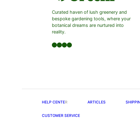
Curated haven of lush greenery and
bespoke gardening tools, where your
botanical dreams are nurtured into
reality.
Facebook
LinkedIn
Twitter
YouTube
HELP CENTE
R
ARTICLES
SHIPPI
CUSTOMER SERVICE