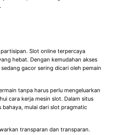
.
partisipan. Slot online terpercaya
 yang hebat. Dengan kemudahan akses
 sedang gacor sering dicari oleh pemain
ermain tanpa harus perlu mengeluarkan
hui cara kerja mesin slot. Dalam situs
bahaya, mulai dari slot pragmatic
awarkan transparan dan transparan.