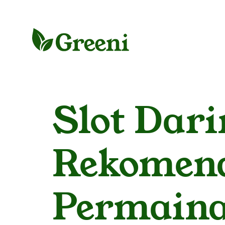
Slot Dari
Rekomend
Permaina