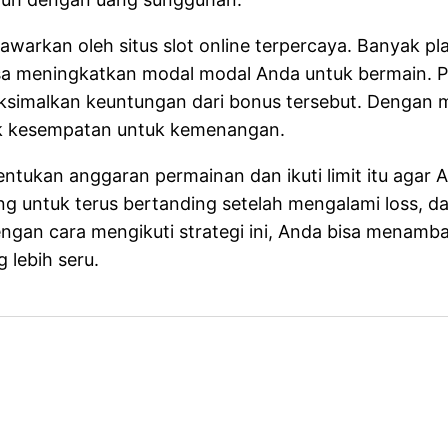
warkan oleh situs slot online terpercaya. Banyak p
bisa meningkatkan modal modal Anda untuk bermain. 
ksimalkan keuntungan dari bonus tersebut. Denga
ak kesempatan untuk kemenangan.
entukan anggaran permainan dan ikuti limit itu aga
ng untuk terus bertanding setelah mengalami loss, da
ngan cara mengikuti strategi ini, Anda bisa menamb
 lebih seru.