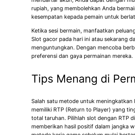
rupiah, yang membolehkan Anda bermain
kesempatan kepada pemain untuk berlat
Ketika sesi bermain, manfaatkan pelua
Slot gacor pada hari ini atau sekarang
menguntungkan. Dengan mencoba berbag
preferensi dan gaya permainan mereka.
Tips Menang di Perm
Salah satu metode untuk meningkatkan
memiliki RTP (Return to Player) yang ti
total taruhan. Pilihlah slot dengan RTP
memberikan hasil positif dalam jangka 
metode kerja game sebelum mulai bert