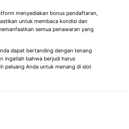
latform menyediakan bonus pendaftaran,
Pastikan untuk membaca kondisi dan
n memanfaatkan semua penawaran yang
r Anda dapat bertanding dengan tenang
n ingatlah bahwa berjudi harus
ah peluang Anda untuk menang di slot