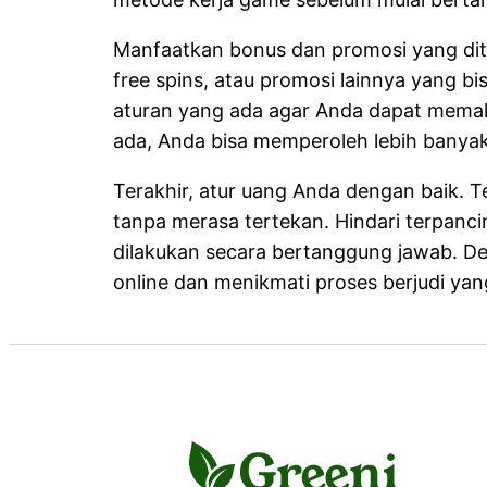
Manfaatkan bonus dan promosi yang dita
free spins, atau promosi lainnya yang 
aturan yang ada agar Anda dapat mema
ada, Anda bisa memperoleh lebih bany
Terakhir, atur uang Anda dengan baik. T
tanpa merasa tertekan. Hindari terpanci
dilakukan secara bertanggung jawab. De
online dan menikmati proses berjudi yang