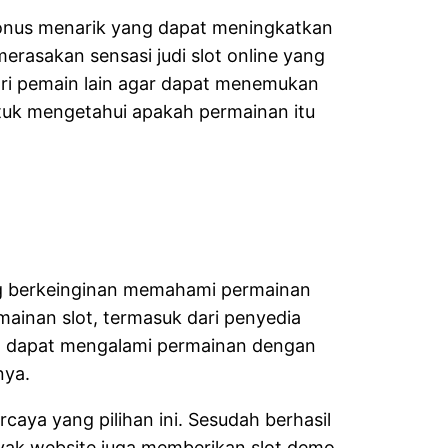
bonus menarik yang dapat meningkatkan
rasakan sensasi judi slot online yang
ari pemain lain agar dapat menemukan
ntuk mengetahui apakah permainan itu
ng berkeinginan memahami permainan
mainan slot, termasuk dari penyedia
nda dapat mengalami permainan dengan
nya.
aya yang pilihan ini. Sesudah berhasil
ak website juga memberikan slot demo