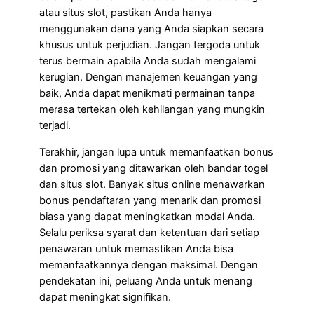
atau situs slot, pastikan Anda hanya
menggunakan dana yang Anda siapkan secara
khusus untuk perjudian. Jangan tergoda untuk
terus bermain apabila Anda sudah mengalami
kerugian. Dengan manajemen keuangan yang
baik, Anda dapat menikmati permainan tanpa
merasa tertekan oleh kehilangan yang mungkin
terjadi.
Terakhir, jangan lupa untuk memanfaatkan bonus
dan promosi yang ditawarkan oleh bandar togel
dan situs slot. Banyak situs online menawarkan
bonus pendaftaran yang menarik dan promosi
biasa yang dapat meningkatkan modal Anda.
Selalu periksa syarat dan ketentuan dari setiap
penawaran untuk memastikan Anda bisa
memanfaatkannya dengan maksimal. Dengan
pendekatan ini, peluang Anda untuk menang
dapat meningkat signifikan.