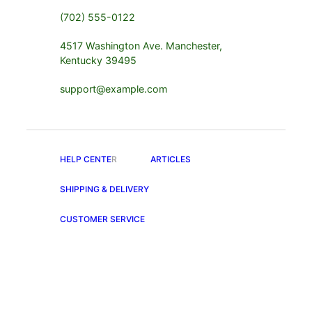
(702) 555-0122
4517 Washington Ave. Manchester,
Kentucky 39495
support@example.com
HELP CENTE
R
ARTICLES
SHIPPING & DELIVERY
CUSTOMER SERVICE