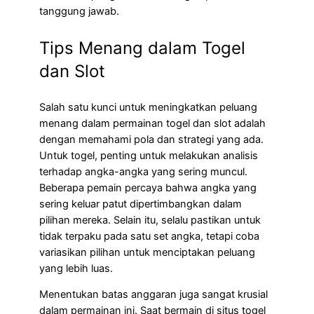
tanggung jawab.
Tips Menang dalam Togel
dan Slot
Salah satu kunci untuk meningkatkan peluang
menang dalam permainan togel dan slot adalah
dengan memahami pola dan strategi yang ada.
Untuk togel, penting untuk melakukan analisis
terhadap angka-angka yang sering muncul.
Beberapa pemain percaya bahwa angka yang
sering keluar patut dipertimbangkan dalam
pilihan mereka. Selain itu, selalu pastikan untuk
tidak terpaku pada satu set angka, tetapi coba
variasikan pilihan untuk menciptakan peluang
yang lebih luas.
Menentukan batas anggaran juga sangat krusial
dalam permainan ini. Saat bermain di situs togel