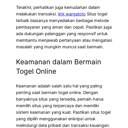
Terakhir, perhatikan juga kemudahan dalam
melakukan transaksi.
link wargatoto
Situs togel
terbaik biasanya menyediakan berbagai metode
pembayaran yang aman dan cepat. Pastikan juga
ada dukungan pelanggan yang responsif untuk
membantu menjawab pertanyaan atau mengatasi
masalah yang mungkin muncul saat bermain.
Keamanan dalam Bermain
Togel Online
Keamanan adalah salah satu hal yang paling
penting saat bermain togel online. Dengan
banyaknya situs yang tersedia, pemain harus
memilih situs yang terpercaya dan memiliki
sistem keamanan yang kuat. Pastikan situs togel
yang dipilih menggunakan enkripsi untuk
melindungi data pribadi dan transaksi keuangan.