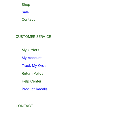
Shop
Sale
Contact
CUSTOMER SERVICE
My Orders
My Account
Track My Order
Return Policy
Help Center
Product Recalls
CONTACT