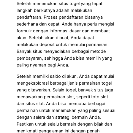
Setelah menemukan situs togel yang tepat,
langkah berikutnya adalah melakukan
pendaftaran. Proses pendaftaran biasanya
sederhana dan cepat. Anda hanya perlu mengisi
formulir dengan informasi dasar dan membuat
akun. Setelah akun dibuat, Anda dapat
melakukan deposit untuk memulai permainan.
Banyak situs menyediakan berbagai metode
pembayaran, sehingga Anda bisa memilih yang
paling nyaman bagi Anda.
Setelah memiliki saldo di akun, Anda dapat mulai
mengeksplorasi berbagai jenis permainan togel
yang ditawarkan. Selain togel, banyak situs juga
menawarkan permainan slot, seperti toto slot
dan situs slot. Anda bisa mencoba berbagai
permainan untuk menemukan yang paling sesuai
dengan selera dan strategi bermain Anda.
Pastikan untuk selalu bermain dengan bijak dan
menikmati pengalaman ini dengan penuh