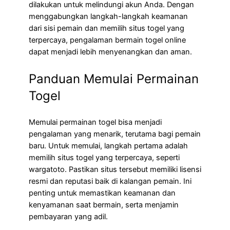
dilakukan untuk melindungi akun Anda. Dengan
menggabungkan langkah-langkah keamanan
dari sisi pemain dan memilih situs togel yang
terpercaya, pengalaman bermain togel online
dapat menjadi lebih menyenangkan dan aman.
Panduan Memulai Permainan
Togel
Memulai permainan togel bisa menjadi
pengalaman yang menarik, terutama bagi pemain
baru. Untuk memulai, langkah pertama adalah
memilih situs togel yang terpercaya, seperti
wargatoto. Pastikan situs tersebut memiliki lisensi
resmi dan reputasi baik di kalangan pemain. Ini
penting untuk memastikan keamanan dan
kenyamanan saat bermain, serta menjamin
pembayaran yang adil.