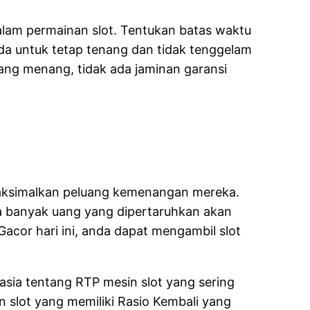
alam permainan slot. Tentukan batas waktu
da untuk tetap tenang dan tidak tenggelam
ang menang, tidak ada jaminan garansi
emaksimalkan peluang kemenangan mereka.
a banyak uang yang dipertaruhkan akan
cor hari ini, anda dapat mengambil slot
asia tentang RTP mesin slot yang sering
n slot yang memiliki Rasio Kembali yang