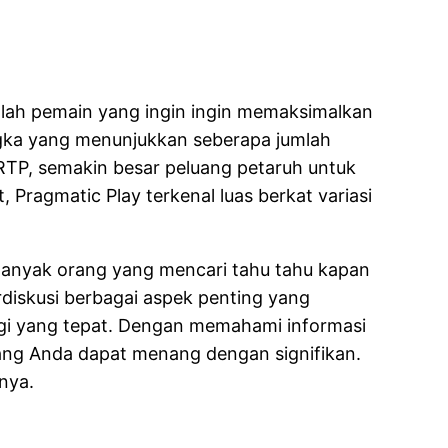
umlah pemain yang ingin ingin memaksimalkan
ka yang menunjukkan seberapa jumlah
 RTP, semakin besar peluang petaruh untuk
ragmatic Play terkenal luas berkat variasi
 Banyak orang yang mencari tahu tahu kapan
diskusi berbagai aspek penting yang
egi yang tepat. Dengan memahami informasi
uang Anda dapat menang dengan signifikan.
nya.