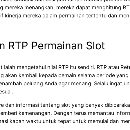
ng mereka menangkan, mereka dapat menghitung RTP
ktif kinerja mereka dalam permainan tertentu dan m
n RTP Permainan Slot
t ialah mengetahui nilai RTP itu sendiri. RTP atau R
 akan kembali kepada pemain selama periode yang 
nambah peluang Anda agar menang. Selalu ingat unt
esuai.
ive dan informasi tentang slot yang banyak dibicarak
 memberi kemenangan. Dengan terus memantau informa
si kapan waktu untuk tepat untuk memulai dan memi