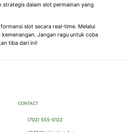
ih strategis dalam slot permainan yang
ormansi slot secara real-time. Melalui
k kemenangan. Jangan ragu untuk coba
 tiba dari ini!
CONTACT
(702) 555-0122