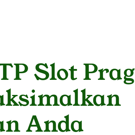
TP Slot Prag
aksimalkan
an Anda