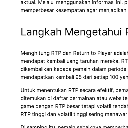
aktual. Melalui menggunakan informasi ini, 
memperbesar kesempatan agar menjadikan 
Langkah Mengetahui 
Menghitung RTP dan Return to Player adalah
mendapat kembali uang taruhan mereka. RT
dikembalikan kepada pemain dalam periode 
mendapatkan kembali 95 dari setiap 100 ya
Untuk menentukan RTP secara efektif, pemai
ditemukan di daftar permainan atau website 
game dengan RTP besar tetapi volatil rendah 
RTP tinggi dan volatil tinggi sering menawark
Di samping itu, pemain sebaiknya memperhat