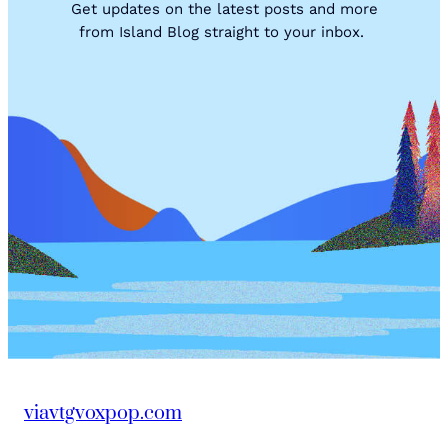
Get updates on the latest posts and more
from Island Blog straight to your inbox.
viavtgvoxpop.com