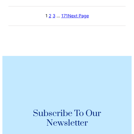
untuk
Memahami
Konsep
1
2
3
…
171
Next Page
Rubah
4D
Subscribe To Our
Newsletter