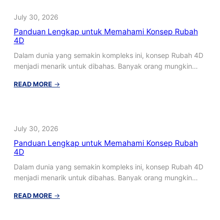
dan
Fakta
July 30, 2026
Seputar
Panduan Lengkap untuk Memahami Konsep Rubah
Bupatitogel
4D
Dalam dunia yang semakin kompleks ini, konsep Rubah 4D
menjadi menarik untuk dibahas. Banyak orang mungkin…
:
READ MORE
→
Panduan
Lengkap
untuk
Memahami
July 30, 2026
Konsep
Panduan Lengkap untuk Memahami Konsep Rubah
Rubah
4D
4D
Dalam dunia yang semakin kompleks ini, konsep Rubah 4D
menjadi menarik untuk dibahas. Banyak orang mungkin…
:
READ MORE
→
Panduan
Lengkap