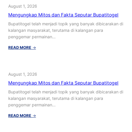
Fakta
August 1, 2026
Seputar
Mengungkap Mitos dan Fakta Seputar Bupatitogel
Bupatitogel
Bupatitogel telah menjadi topik yang banyak dibicarakan di
kalangan masyarakat, terutama di kalangan para
penggemar permainan…
:
READ MORE
→
Mengungkap
Mitos
dan
Fakta
August 1, 2026
Seputar
Mengungkap Mitos dan Fakta Seputar Bupatitogel
Bupatitogel
Bupatitogel telah menjadi topik yang banyak dibicarakan di
kalangan masyarakat, terutama di kalangan para
penggemar permainan…
:
READ MORE
→
Mengungkap
Mitos