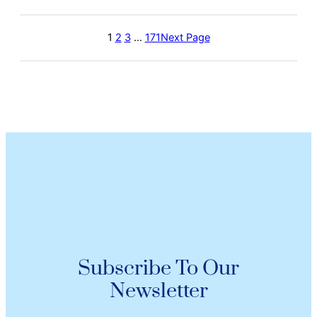
untuk
Memahami
Konsep
1
2
3
…
171
Next Page
Rubah
4D
Subscribe To Our
Newsletter