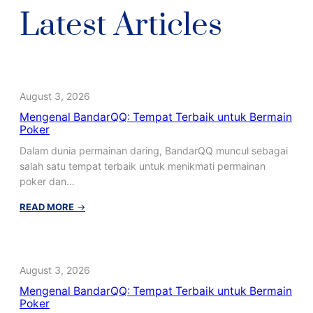
Latest Articles
August 3, 2026
Mengenal BandarQQ: Tempat Terbaik untuk Bermain
Poker
Dalam dunia permainan daring, BandarQQ muncul sebagai
salah satu tempat terbaik untuk menikmati permainan
poker dan…
:
READ MORE
→
Mengenal
BandarQQ:
Tempat
Terbaik
August 3, 2026
untuk
Mengenal BandarQQ: Tempat Terbaik untuk Bermain
Bermain
Poker
Poker