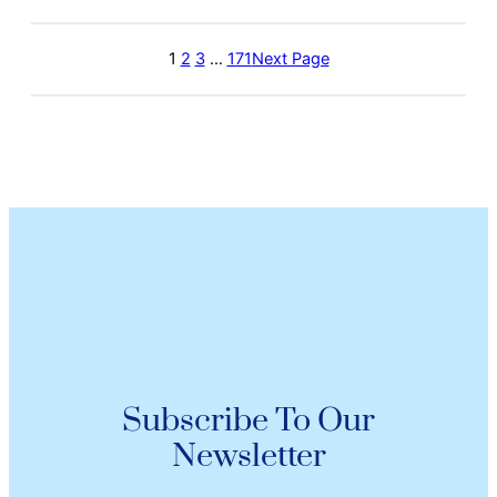
untuk
Memahami
Konsep
1
2
3
…
171
Next Page
Rubah
4D
Subscribe To Our
Newsletter