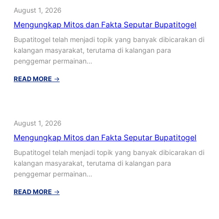
Fakta
August 1, 2026
Seputar
Mengungkap Mitos dan Fakta Seputar Bupatitogel
Bupatitogel
Bupatitogel telah menjadi topik yang banyak dibicarakan di
kalangan masyarakat, terutama di kalangan para
penggemar permainan…
:
READ MORE
→
Mengungkap
Mitos
dan
Fakta
August 1, 2026
Seputar
Mengungkap Mitos dan Fakta Seputar Bupatitogel
Bupatitogel
Bupatitogel telah menjadi topik yang banyak dibicarakan di
kalangan masyarakat, terutama di kalangan para
penggemar permainan…
:
READ MORE
→
Mengungkap
Mitos