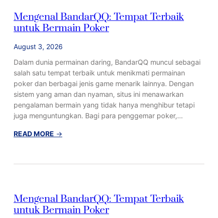
e
Mengenal BandarQQ: Tempat Terbaik
n
untuk Bermain Poker
a
l
August 3, 2026
B
a
Dalam dunia permainan daring, BandarQQ muncul sebagai
n
salah satu tempat terbaik untuk menikmati permainan
d
poker dan berbagai jenis game menarik lainnya. Dengan
a
sistem yang aman dan nyaman, situs ini menawarkan
r
pengalaman bermain yang tidak hanya menghibur tetapi
Q
juga menguntungkan. Bagi para penggemar poker,…
Q
:
:
READ MORE
→
T
M
e
e
m
n
p
g
a
e
Mengenal BandarQQ: Tempat Terbaik
t
n
untuk Bermain Poker
T
a