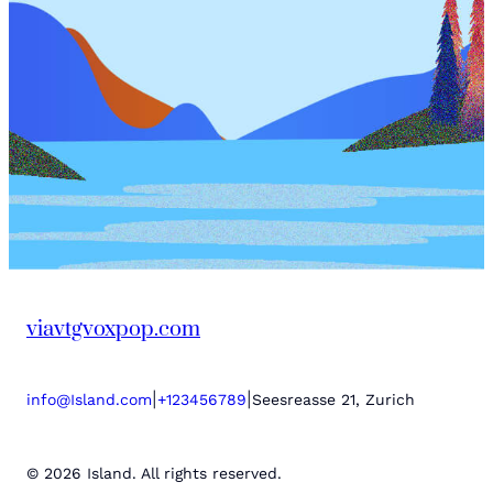
viavtgvoxpop.com
|
|
info@Island.com
+123456789
Seesreasse 21, Zurich
© 2026 Island. All rights reserved.