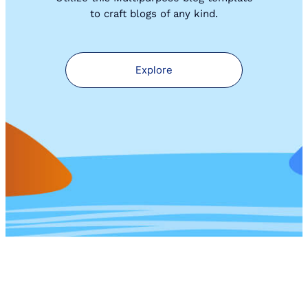
to craft blogs of any kind.
Explore