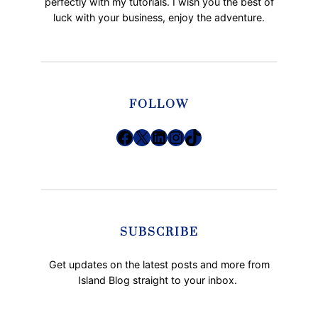
perfectly with my tutorials. I wish you the best of
e
luck with your business, enjoy the adventure.
p
u
t
a
r
B
FOLLOW
u
p
Facebook
X
LinkedIn
Instagram
TikTok
a
t
i
t
o
g
SUBSCRIBE
e
l
Get updates on the latest posts and more from
Island Blog straight to your inbox.