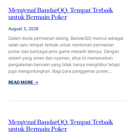
e
Mengenal BandarQQ: Tempat Terbaik
n
untuk Bermain Poker
a
l
August 3, 2026
B
a
Dalam dunia permainan daring, BandarQQ muncul sebagai
n
salah satu tempat terbaik untuk menikmati permainan
d
poker dan berbagai jenis game menarik lainnya. Dengan
a
sistem yang aman dan nyaman, situs ini menawarkan
r
pengalaman bermain yang tidak hanya menghibur tetapi
Q
juga menguntungkan. Bagi para penggemar poker,…
Q
:
:
READ MORE
→
T
M
e
e
m
n
p
g
a
e
Mengenal BandarQQ: Tempat Terbaik
t
n
untuk Bermain Poker
T
a