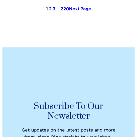
g
t
u
1
2
3
…
220
Next Page
e
a
n
l
S
g
e
k
p
a
u
p
t
M
a
i
r
t
B
o
u
s
p
d
a
a
t
n
i
F
Subscribe To Our
t
a
o
k
Newsletter
g
t
e
a
Get updates on the latest posts and more
l
S
from Island Blog straight to your inbox.