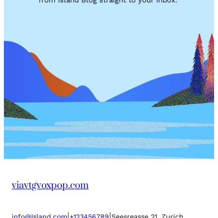
e
p
u
t
a
r
B
u
p
a
t
i
t
o
g
e
l
viavtgvoxpop.com
|
|
info@Island.com
+123456789
Seesreasse 21, Zurich