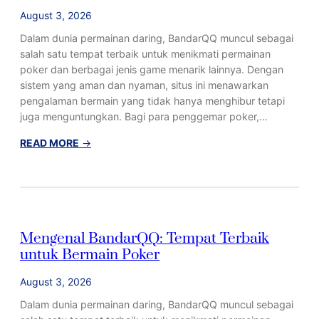
e
l
August 3, 2026
r
B
b
a
Dalam dunia permainan daring, BandarQQ muncul sebagai
a
n
salah satu tempat terbaik untuk menikmati permainan
i
d
poker dan berbagai jenis game menarik lainnya. Dengan
k
a
sistem yang aman dan nyaman, situs ini menawarkan
u
r
pengalaman bermain yang tidak hanya menghibur tetapi
n
Q
juga menguntungkan. Bagi para penggemar poker,…
t
Q
u
:
:
READ MORE
→
k
T
M
B
e
e
e
m
n
r
p
g
m
a
e
Mengenal BandarQQ: Tempat Terbaik
a
t
n
untuk Bermain Poker
i
T
a
n
e
l
August 3, 2026
P
r
B
o
b
a
Dalam dunia permainan daring, BandarQQ muncul sebagai
k
a
n