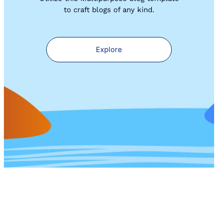
to craft blogs of any kind.
Explore