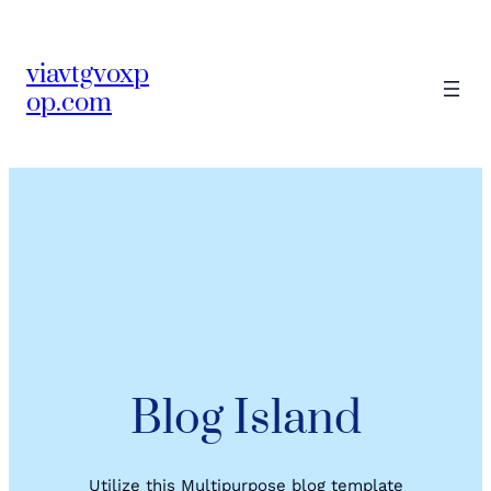
Skip
to
viavtgvoxp
content
op.com
Blog Island
Utilize this Multipurpose blog template