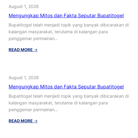
Fakta
August 1, 2026
Seputar
Mengungkap Mitos dan Fakta Seputar Bupatitogel
Bupatitogel
Bupatitogel telah menjadi topik yang banyak dibicarakan di
kalangan masyarakat, terutama di kalangan para
penggemar permainan…
:
READ MORE
→
Mengungkap
Mitos
dan
Fakta
August 1, 2026
Seputar
Mengungkap Mitos dan Fakta Seputar Bupatitogel
Bupatitogel
Bupatitogel telah menjadi topik yang banyak dibicarakan di
kalangan masyarakat, terutama di kalangan para
penggemar permainan…
:
READ MORE
→
Mengungkap
Mitos