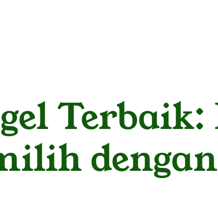
el Terbaik: 
ilih dengan