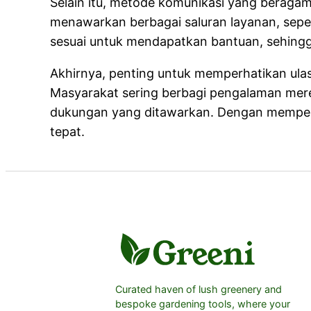
Selain itu, metode komunikasi yang beragam
menawarkan berbagai saluran layanan, seper
sesuai untuk mendapatkan bantuan, sehingg
Akhirnya, penting untuk memperhatikan ulas
Masyarakat sering berbagi pengalaman merek
dukungan yang ditawarkan. Dengan memperhat
tepat.
Curated haven of lush greenery and
bespoke gardening tools, where your