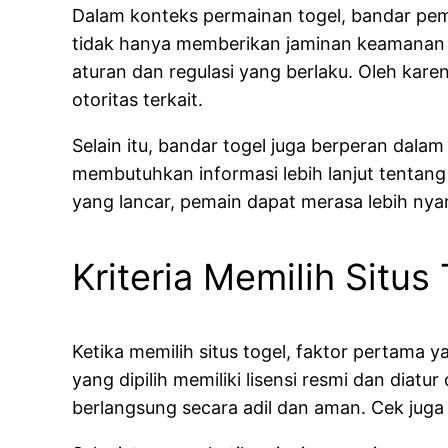
Dalam konteks permainan togel, bandar pemain
tidak hanya memberikan jaminan keamanan b
aturan dan regulasi yang berlaku. Oleh karen
otoritas terkait.
Selain itu, bandar togel juga berperan da
membutuhkan informasi lebih lanjut tenta
yang lancar, pemain dapat merasa lebih n
Kriteria Memilih Situs
Ketika memilih situs togel, faktor pertama ya
yang dipilih memiliki lisensi resmi dan dia
berlangsung secara adil dan aman. Cek juga 