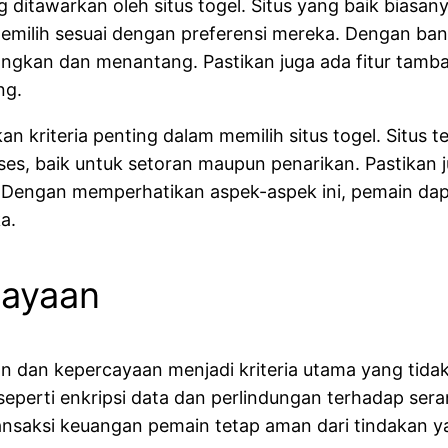
g ditawarkan oleh situs togel. Situs yang baik biasa
memilih sesuai dengan preferensi mereka. Dengan ba
gkan dan menantang. Pastikan juga ada fitur tamba
ng.
an kriteria penting dalam memilih situs togel. Situs
s, baik untuk setoran maupun penarikan. Pastikan 
Dengan memperhatikan aspek-aspek ini, pemain dapat
a.
cayaan
 dan kepercayaan menjadi kriteria utama yang tidak 
eperti enkripsi data dan perlindungan terhadap seran
ansaksi keuangan pemain tetap aman dari tindakan y