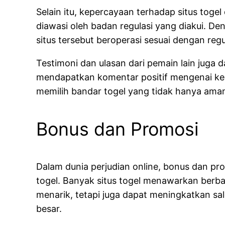
Selain itu, kepercayaan terhadap situs togel 
diawasi oleh badan regulasi yang diakui. D
situs tersebut beroperasi sesuai dengan re
Testimoni dan ulasan dari pemain lain juga d
mendapatkan komentar positif mengenai k
memilih bandar togel yang tidak hanya ama
Bonus dan Promosi
Dalam dunia perjudian online, bonus dan pr
togel. Banyak situs togel menawarkan berbag
menarik, tetapi juga dapat meningkatkan 
besar.