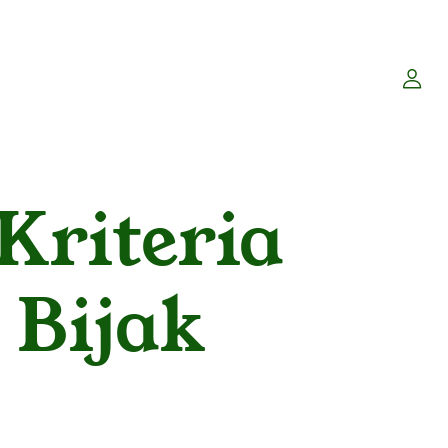
Kriteria
 Bijak