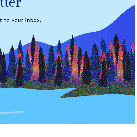
tter
t to your inbox.