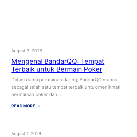
August 3, 2026
Mengenal BandarQQ: Tempat
Terbaik untuk Bermain Poker
Dalam dunia permainan daring, BandarQQ muncul
sebagai salah satu tempat terbaik untuk menikmati
permainan poker dan…
:
READ MORE
→
Mengenal
BandarQQ:
Tempat
Terbaik
August 1, 2026
untuk