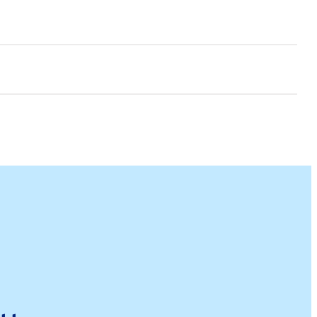
Panduan
Lengkap
untuk
Memahami
Konsep
Rubah
4D