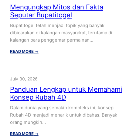
Bermain
Mengungkap Mitos dan Fakta
Poker
Seputar Bupatitogel
Bupatitogel telah menjadi topik yang banyak
dibicarakan di kalangan masyarakat, terutama di
kalangan para penggemar permainan…
:
READ MORE
→
Mengungkap
Mitos
dan
Fakta
July 30, 2026
Seputar
Bupatitogel
Panduan Lengkap untuk Memahami
Konsep Rubah 4D
Dalam dunia yang semakin kompleks ini, konsep
Rubah 4D menjadi menarik untuk dibahas. Banyak
orang mungkin…
:
READ MORE
→