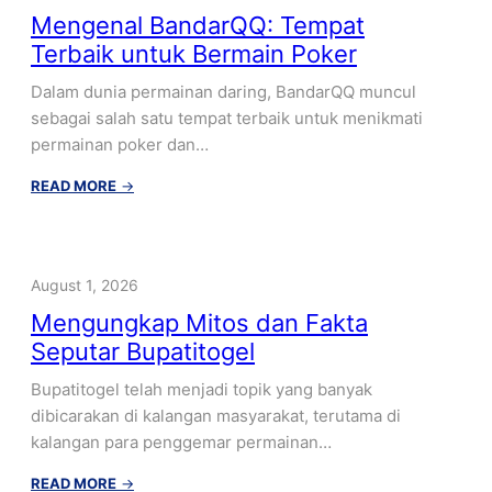
Bermain
Mengenal BandarQQ: Tempat
Poker
Terbaik untuk Bermain Poker
Dalam dunia permainan daring, BandarQQ muncul
sebagai salah satu tempat terbaik untuk menikmati
permainan poker dan…
:
READ MORE
→
Mengenal
BandarQQ:
Tempat
Terbaik
August 1, 2026
untuk
Bermain
Mengungkap Mitos dan Fakta
Poker
Seputar Bupatitogel
Bupatitogel telah menjadi topik yang banyak
dibicarakan di kalangan masyarakat, terutama di
kalangan para penggemar permainan…
:
READ MORE
→