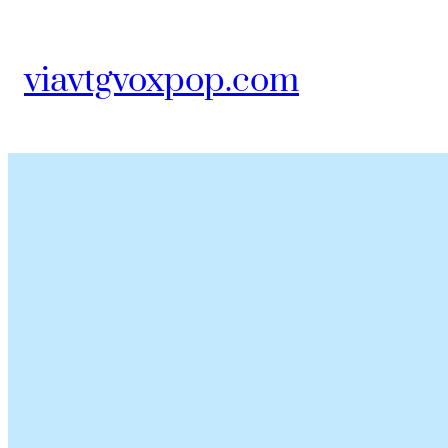
Skip
to
viavtgvoxpop.com
content