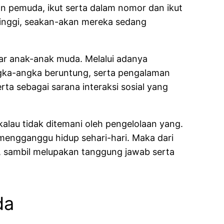
n pemuda, ikut serta dalam nomor dan ikut
tinggi, seakan-akan mereka sedang
ar anak-anak muda. Melalui adanya
angka-angka beruntung, serta pengalaman
a sebagai sarana interaksi sosial yang
alau tidak ditemani oleh pengelolaan yang.
 mengganggu hidup sehari-hari. Maka dari
, sambil melupakan tanggung jawab serta
da