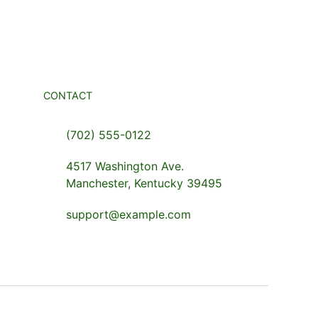
CONTACT
(702) 555-0122
4517 Washington Ave.
Manchester, Kentucky 39495
support@example.com