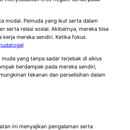
rta modal. Pemuda yang ikut serta dalam
 serta relasi sosial. Akibatnya, mereka bisa
kerja mereka sendiri. Ketika fokus
mudatogel
muda yang tanpa sadar terjebak di siklus
rdampak berdampak pada mereka sendiri,
kemungkinan tekanan dan perselisihan dalam
iatan ini menyajikan pengalaman serta