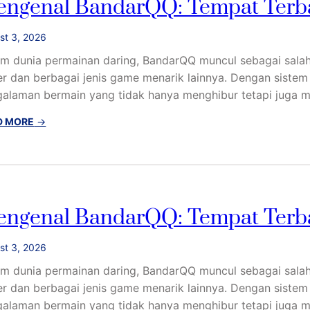
ngenal BandarQQ: Tempat Terba
n
a
l
st 3, 2026
B
m dunia permainan daring, BandarQQ muncul sebagai salah
a
r dan berbagai jenis game menarik lainnya. Dengan siste
n
d
alaman bermain yang tidak hanya menghibur tetapi juga 
a
:
D MORE
→
r
M
Q
e
Q
n
:
g
T
e
e
ngenal BandarQQ: Tempat Terba
n
m
a
p
l
a
st 3, 2026
B
t
m dunia permainan daring, BandarQQ muncul sebagai salah
a
T
r dan berbagai jenis game menarik lainnya. Dengan siste
n
e
d
alaman bermain yang tidak hanya menghibur tetapi juga 
r