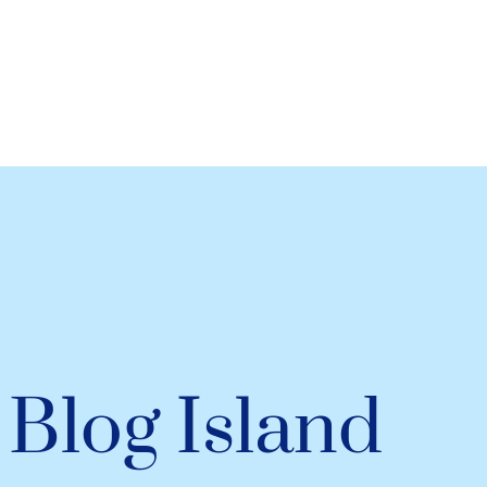
Blog Island