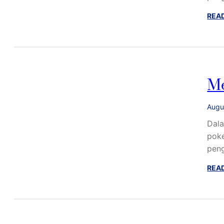
REA
Me
Augu
Dala
poke
peng
REA