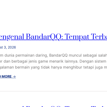
ngenal BandarQQ: Tempat Terba
st 3, 2026
m dunia permainan daring, BandarQQ muncul sebagai salah
r dan berbagai jenis game menarik lainnya. Dengan siste
alaman bermain yang tidak hanya menghibur tetapi juga 
:
D MORE
→
M
e
n
g
e