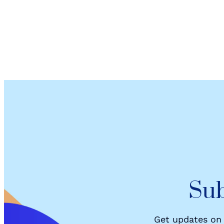
Sub
Get updates on 