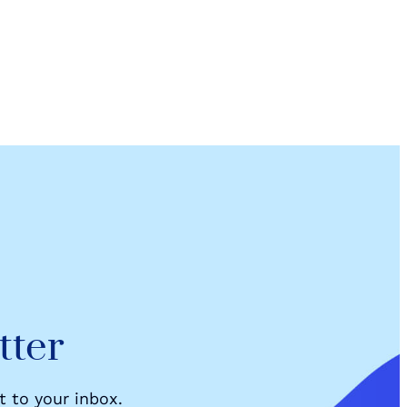
tter
t to your inbox.