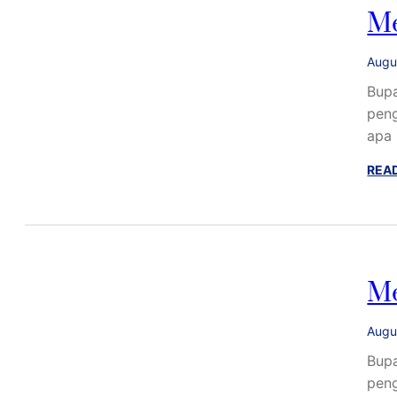
Me
Augu
Bupa
peng
apa 
REA
Me
Augu
Bupa
peng