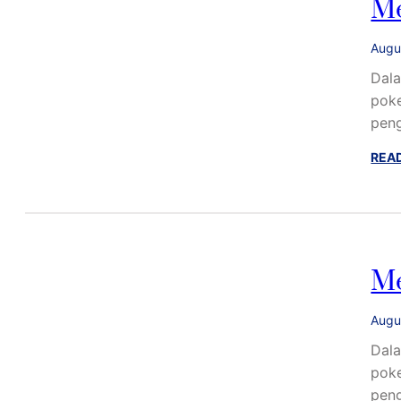
Me
Augu
Dala
poke
peng
REA
Me
Augu
Dala
poke
peng