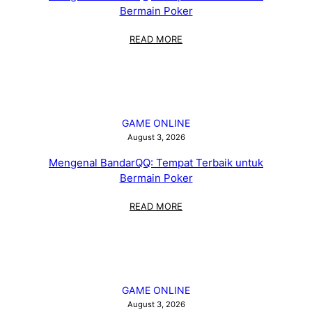
Bermain Poker
:
READ MORE
MENGENAL
BANDARQQ:
TEMPAT
TERBAIK
UNTUK
BERMAIN
GAME ONLINE
POKER
August 3, 2026
Mengenal BandarQQ: Tempat Terbaik untuk
Bermain Poker
:
READ MORE
MENGENAL
BANDARQQ:
TEMPAT
TERBAIK
UNTUK
BERMAIN
GAME ONLINE
POKER
August 3, 2026