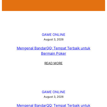
GAME ONLINE
August 3, 2026
Mengenal BandarQQ: Tempat Terbaik untuk
Bermain Poker
:
READ MORE
MENGENAL
BANDARQQ:
TEMPAT
TERBAIK
UNTUK
BERMAIN
GAME ONLINE
POKER
August 3, 2026
Mengenal BandarQQ: Tempat Terbaik untuk