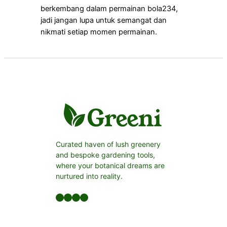
berkembang dalam permainan bola234,
jadi jangan lupa untuk semangat dan
nikmati setiap momen permainan.
Curated haven of lush greenery
and bespoke gardening tools,
where your botanical dreams are
nurtured into reality.
Facebook
LinkedIn
Twitter
YouTube