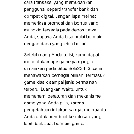
cara transaksi yang memudahkan
pengguna, seperti transfer bank dan
dompet digital. Jangan lupa melihat
memeriksa promosi dan bonus yang
mungkin tersedia pada deposit awal
Anda, supaya Anda bisa mulai bermain
dengan dana yang lebih besar.
Setelah uang Anda terisi, kamu dapat
menentukan tipe game yang ingin
dimainkan pada Situs Bola234. Situs ini
menawarkan berbagai pilihan, termasuk
game klasik sampai jenis permainan
terbaru. Luangkan waktu untuk
memahami peraturan dan mekanisme
game yang Anda pilih, karena
pengetahuan ini akan sangat membantu
Anda untuk membuat keputusan yang
lebih baik saat bermain game.