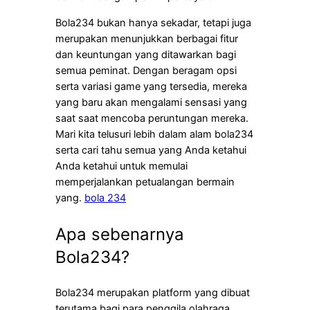
Bola234 bukan hanya sekadar, tetapi juga
merupakan menunjukkan berbagai fitur
dan keuntungan yang ditawarkan bagi
semua peminat. Dengan beragam opsi
serta variasi game yang tersedia, mereka
yang baru akan mengalami sensasi yang
saat saat mencoba peruntungan mereka.
Mari kita telusuri lebih dalam alam bola234
serta cari tahu semua yang Anda ketahui
Anda ketahui untuk memulai
memperjalankan petualangan bermain
yang.
bola 234
Apa sebenarnya
Bola234?
Bola234 merupakan platform yang dibuat
terutama bagi para penggila olahraga,