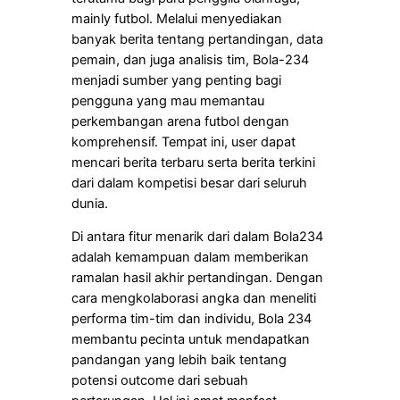
mainly futbol. Melalui menyediakan
banyak berita tentang pertandingan, data
pemain, dan juga analisis tim, Bola-234
menjadi sumber yang penting bagi
pengguna yang mau memantau
perkembangan arena futbol dengan
komprehensif. Tempat ini, user dapat
mencari berita terbaru serta berita terkini
dari dalam kompetisi besar dari seluruh
dunia.
Di antara fitur menarik dari dalam Bola234
adalah kemampuan dalam memberikan
ramalan hasil akhir pertandingan. Dengan
cara mengkolaborasi angka dan meneliti
performa tim-tim dan individu, Bola 234
membantu pecinta untuk mendapatkan
pandangan yang lebih baik tentang
potensi outcome dari sebuah