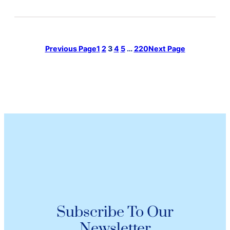
F
a
e
r
n
m
e
4
b
s
D
a
Previous Page
1
2
3
4
5
…
220
Next Page
h
:
r
y
F
u
a
i
a
n
t
n
g
u
d
P
r
a
e
T
l
r
e
a
l
r
m
u
k
H
D
i
a
i
n
r
c
i
a
o
y
p
Subscribe To Our
b
a
a
a
n
n
Newsletter