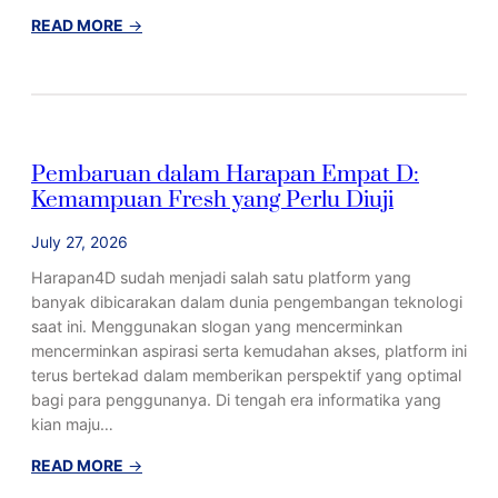
i
a
:
READ MORE
→
r
p
T
k
a
e
e
n
r
P
E
o
e
m
b
Pembaruan dalam Harapan Empat D:
m
p
o
Kemampuan Fresh yang Perlu Diuji
a
a
s
i
t
a
July 27, 2026
n
D
n
:
d
Harapan4D sudah menjadi salah satu platform yang
K
a
banyak dibicarakan dalam dunia pengembangan teknologi
e
l
saat ini. Menggunakan slogan yang mencerminkan
m
a
mencerminkan aspirasi serta kemudahan akses, platform ini
a
m
terus bertekad dalam memberikan perspektif yang optimal
m
H
bagi para penggunanya. Di tengah era informatika yang
p
a
kian maju…
u
r
a
a
:
READ MORE
→
n
p
P