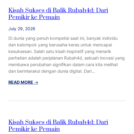
h
Kisah Sukses di Balik Rubah4d: Dari
4
Pemikir ke Pemain
D
:
July 29, 2026
K
e
Di dunia yang penuh kompetisi saat ini, banyak individu
s
dan kelompok yang berusaha keras untuk mencapai
e
kesuksesan. Salah satu kisah inspiratif yang menarik
r
perhatian adalah perjalanan Rubah4d, sebuah inovasi yang
u
membawa perubahan signifikan dalam cara kita melihat
a
dan berinteraksi dengan dunia digital. Dari…
n
d
:
READ MORE
→
a
K
l
i
a
s
m
a
D
h
Kisah Sukses di Balik Rubah4d: Dari
u
S
Pemikir ke Pemain
n
u