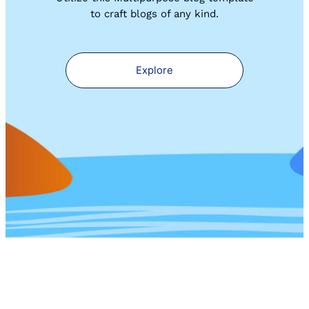
to craft blogs of any kind.
Explore