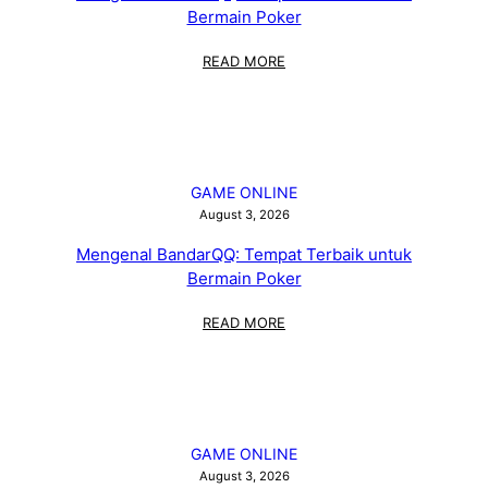
Bermain Poker
:
READ MORE
MENGENAL
BANDARQQ:
TEMPAT
TERBAIK
UNTUK
BERMAIN
GAME ONLINE
POKER
August 3, 2026
Mengenal BandarQQ: Tempat Terbaik untuk
Bermain Poker
:
READ MORE
MENGENAL
BANDARQQ:
TEMPAT
TERBAIK
UNTUK
BERMAIN
GAME ONLINE
POKER
August 3, 2026