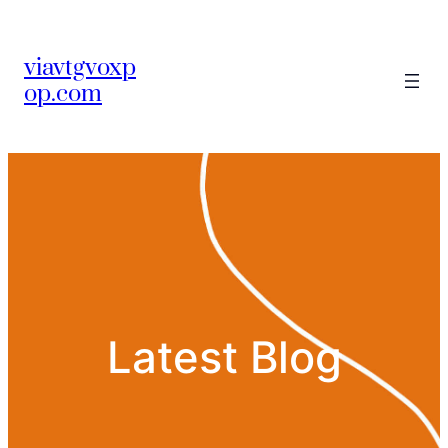
Skip
to
viavtgvoxp
content
op.com
Latest Blog