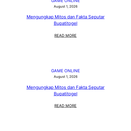
GAME ONLINE
August 1, 2026
Mengungkap Mitos dan Fakta Seputar
Bupatitogel
:
READ MORE
MENGUNGKAP
MITOS
DAN
FAKTA
SEPUTAR
BUPATITOGEL
GAME ONLINE
August 1, 2026
Mengungkap Mitos dan Fakta Seputar
Bupatitogel
:
READ MORE
MENGUNGKAP
MITOS
DAN
FAKTA