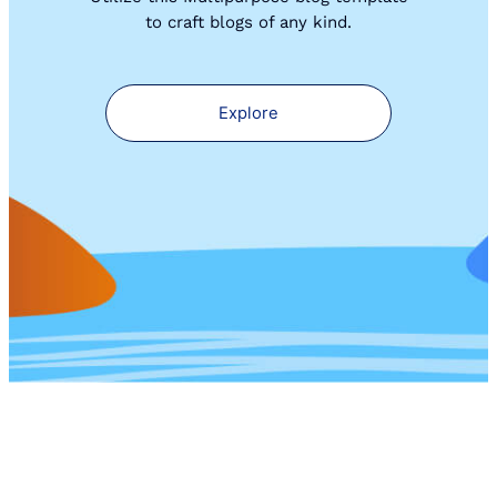
to craft blogs of any kind.
Explore