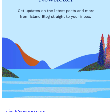
g
E
W
m
Get updates on the latest posts and more
a
p
from Island Blog straight to your inbox.
j
a
i
t
b
D
D
:
i
K
u
e
j
m
i
a
m
p
u
a
n
F
r
e
s
viavtgvoxpop.com
h