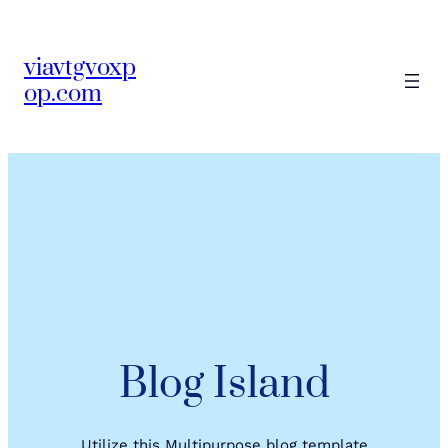
Skip
to
viavtgvoxp
content
op.com
Blog Island
Utilize this Multipurpose blog template