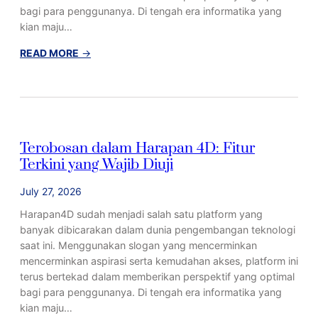
e
a
bagi para penggunanya. Di tengah era informatika yang
m
l
kian maju…
i
i
k
k
:
READ MORE
→
i
R
P
r
u
e
k
b
m
e
a
b
P
h
a
Terobosan dalam Harapan 4D: Fitur
e
4
r
Terkini yang Wajib Diuji
m
d
u
a
:
a
July 27, 2026
i
D
n
n
a
d
Harapan4D sudah menjadi salah satu platform yang
r
a
banyak dibicarakan dalam dunia pengembangan teknologi
i
l
saat ini. Menggunakan slogan yang mencerminkan
P
a
mencerminkan aspirasi serta kemudahan akses, platform ini
e
m
terus bertekad dalam memberikan perspektif yang optimal
m
H
bagi para penggunanya. Di tengah era informatika yang
i
a
kian maju…
k
r