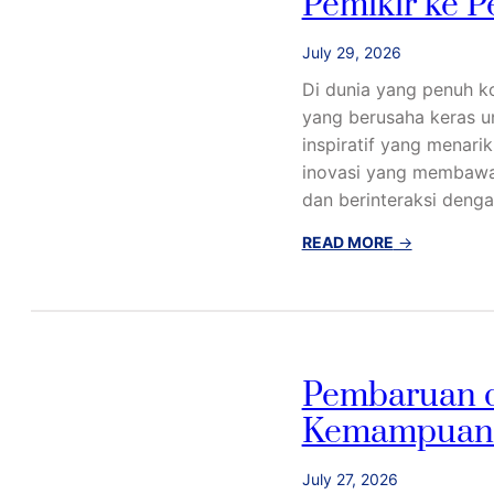
Pemikir ke 
k
:
s
D
July 29, 2026
e
a
s
Di dunia yang penuh ko
r
d
yang berusaha keras u
i
i
P
inspiratif yang menari
B
e
inovasi yang membawa 
a
m
dan berinteraksi denga
l
i
i
k
:
READ MORE
→
k
i
K
R
r
i
u
k
s
b
e
a
a
P
h
h
e
Pembaruan 
S
4
m
u
Kemampuan F
d
a
k
:
i
s
D
July 27, 2026
n
e
a