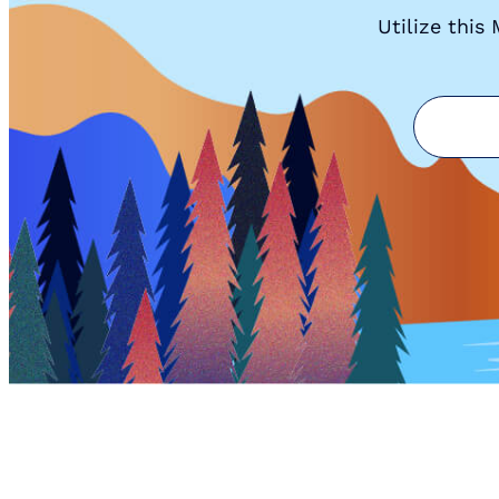
Utilize this