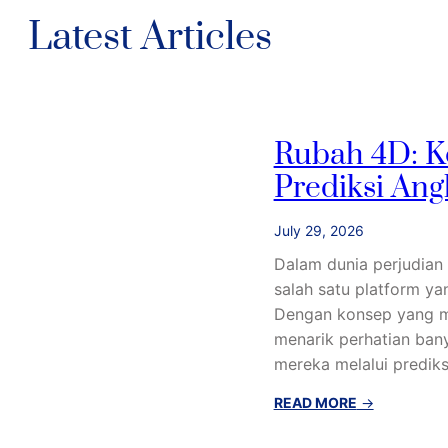
Latest Articles
Rubah 4D: K
Prediksi Ang
July 29, 2026
Dalam dunia perjudian 
salah satu platform ya
Dengan konsep yang m
menarik perhatian ban
mereka melalui predik
:
READ MORE
→
R
u