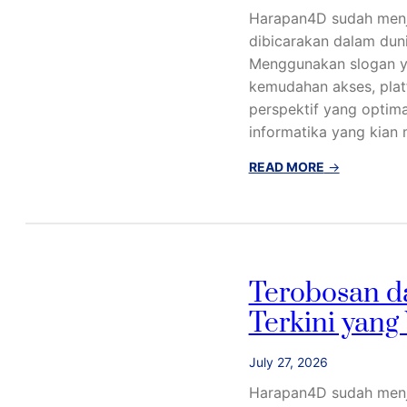
s
Harapan4D sudah menja
r
d
dibicarakan dalam dun
i
i
P
Menggunakan slogan y
B
e
kemudahan akses, plat
a
m
perspektif yang optim
l
i
informatika yang kian
i
k
k
i
:
READ MORE
→
R
r
P
u
k
e
b
e
m
a
P
b
h
e
a
4
m
Terobosan d
r
d
a
u
:
Terkini yang
i
a
D
n
n
a
July 27, 2026
d
r
a
Harapan4D sudah menja
i
l