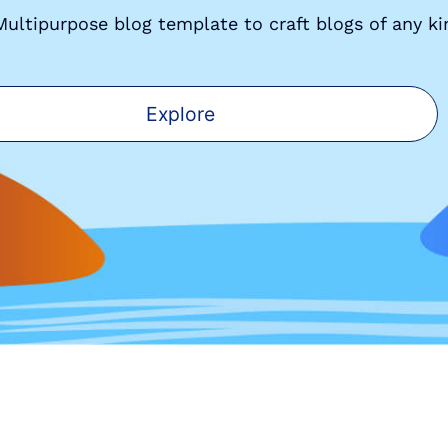
 Multipurpose blog template to craft blogs of any ki
Explore