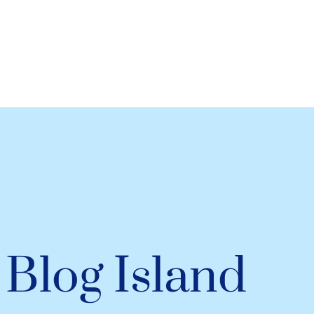
Blog Island