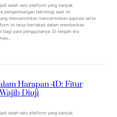
di salah satu platform yang banyak
ia pengembangan teknologi saat ini.
ang mencerminkan mencerminkan aspirasi serta
form ini terus bertekad dalam memberikan
al bagi para penggunanya. Di tengah era
 maju…
alam Harapan 4D: Fitur
 Wajib Diuji
di salah satu platform yang banyak