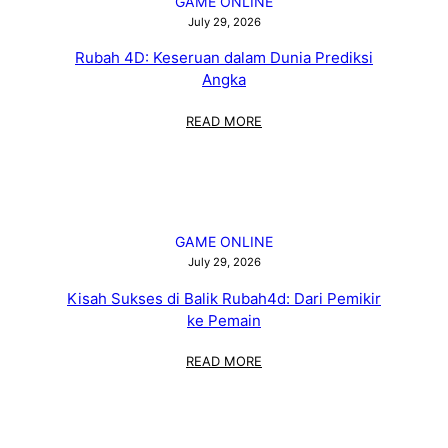
GAME ONLINE
ANGKA
July 29, 2026
Rubah 4D: Keseruan dalam Dunia Prediksi
Angka
:
READ MORE
RUBAH
4D:
KESERUAN
DALAM
DUNIA
PREDIKSI
GAME ONLINE
ANGKA
July 29, 2026
Kisah Sukses di Balik Rubah4d: Dari Pemikir
ke Pemain
:
READ MORE
KISAH
SUKSES
DI
BALIK