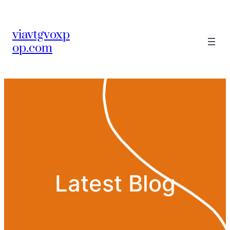
Skip
to
viavtgvoxp
content
op.com
Latest Blog