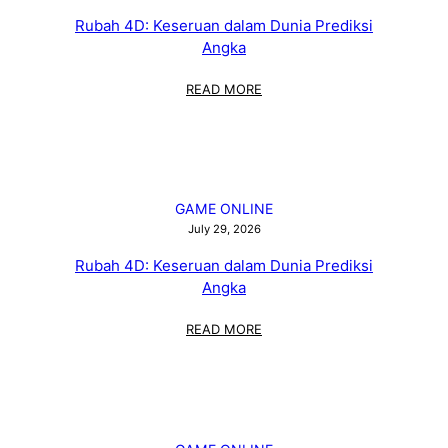
Rubah 4D: Keseruan dalam Dunia Prediksi
Angka
:
READ MORE
RUBAH
4D:
KESERUAN
DALAM
DUNIA
PREDIKSI
GAME ONLINE
ANGKA
July 29, 2026
Rubah 4D: Keseruan dalam Dunia Prediksi
Angka
:
READ MORE
RUBAH
4D:
KESERUAN
DALAM
DUNIA
PREDIKSI