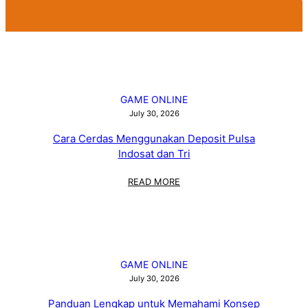
GAME ONLINE
July 30, 2026
Cara Cerdas Menggunakan Deposit Pulsa
Indosat dan Tri
:
READ MORE
CARA
CERDAS
MENGGUNAKAN
DEPOSIT
PULSA
INDOSAT
GAME ONLINE
DAN
July 30, 2026
TRI
Panduan Lengkap untuk Memahami Konsep