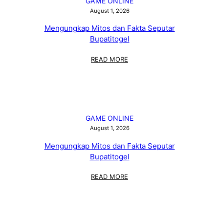
GAME ONLINE
August 1, 2026
Mengungkap Mitos dan Fakta Seputar
Bupatitogel
:
READ MORE
MENGUNGKAP
MITOS
DAN
FAKTA
SEPUTAR
BUPATITOGEL
GAME ONLINE
August 1, 2026
Mengungkap Mitos dan Fakta Seputar
Bupatitogel
:
READ MORE
MENGUNGKAP
MITOS
DAN
FAKTA