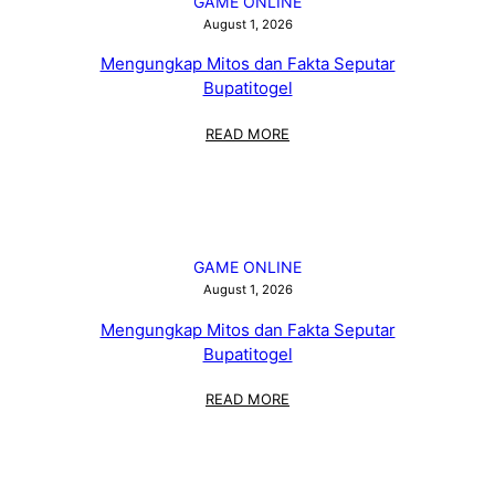
GAME ONLINE
August 1, 2026
Mengungkap Mitos dan Fakta Seputar
Bupatitogel
:
READ MORE
MENGUNGKAP
MITOS
DAN
FAKTA
SEPUTAR
BUPATITOGEL
GAME ONLINE
August 1, 2026
Mengungkap Mitos dan Fakta Seputar
Bupatitogel
:
READ MORE
MENGUNGKAP
MITOS
DAN
FAKTA