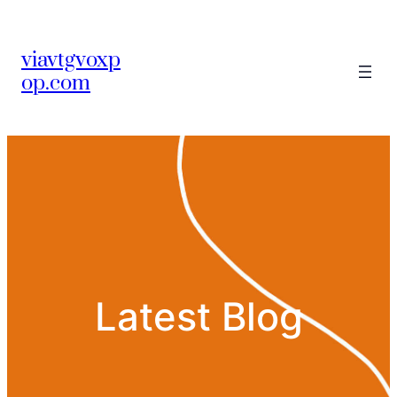
Skip
to
viavtgvoxp
content
op.com
Latest Blog