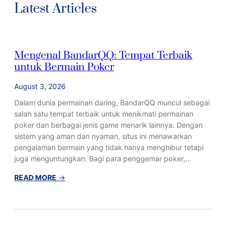
Latest Articles
Mengenal BandarQQ: Tempat Terbaik
untuk Bermain Poker
August 3, 2026
Dalam dunia permainan daring, BandarQQ muncul sebagai
salah satu tempat terbaik untuk menikmati permainan
poker dan berbagai jenis game menarik lainnya. Dengan
sistem yang aman dan nyaman, situs ini menawarkan
pengalaman bermain yang tidak hanya menghibur tetapi
juga menguntungkan. Bagi para penggemar poker,…
:
READ MORE
→
M
e
n
g