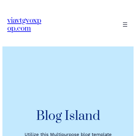
Skip
to
viavtgvoxp
content
op.com
Blog Island
Utilize this Multipurpose blog template