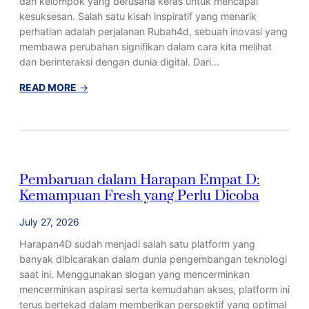
dan kelompok yang berusaha keras untuk mencapai
r
d
kesuksesan. Salah satu kisah inspiratif yang menarik
i
i
perhatian adalah perjalanan Rubah4d, sebuah inovasi yang
P
B
membawa perubahan signifikan dalam cara kita melihat
e
a
dan berinteraksi dengan dunia digital. Dari…
m
l
i
i
:
READ MORE
→
k
k
K
i
R
i
r
u
s
k
b
a
e
a
h
Pembaruan dalam Harapan Empat D:
P
h
S
Kemampuan Fresh yang Perlu Dicoba
e
4
u
m
d
k
July 27, 2026
a
:
s
i
D
e
Harapan4D sudah menjadi salah satu platform yang
n
a
s
banyak dibicarakan dalam dunia pengembangan teknologi
r
d
saat ini. Menggunakan slogan yang mencerminkan
i
i
mencerminkan aspirasi serta kemudahan akses, platform ini
P
B
terus bertekad dalam memberikan perspektif yang optimal