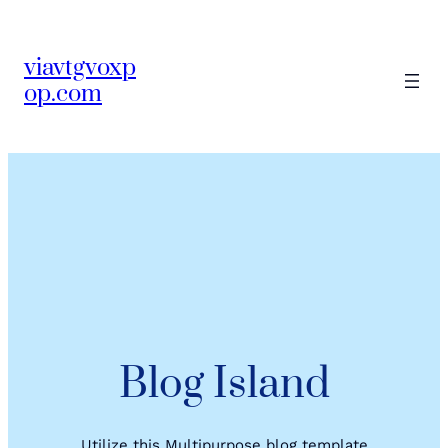
Skip
to
viavtgvoxp
content
op.com
Blog Island
Utilize this Multipurpose blog template