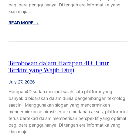
e
a
bagi para penggunanya. Di tengah era informatika yang
m
l
kian maju…
i
i
k
k
:
READ MORE
→
i
R
P
r
u
e
k
b
m
e
a
b
P
h
a
Terobosan dalam Harapan 4D: Fitur
e
4
r
Terkini yang Wajib Diuji
m
d
u
a
:
a
July 27, 2026
i
D
n
n
a
d
Harapan4D sudah menjadi salah satu platform yang
r
a
banyak dibicarakan dalam dunia pengembangan teknologi
i
l
saat ini. Menggunakan slogan yang mencerminkan
P
a
mencerminkan aspirasi serta kemudahan akses, platform ini
e
m
terus bertekad dalam memberikan perspektif yang optimal
m
H
bagi para penggunanya. Di tengah era informatika yang
i
a
kian maju…
k
r