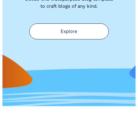
to craft blogs of any kind.
Explore