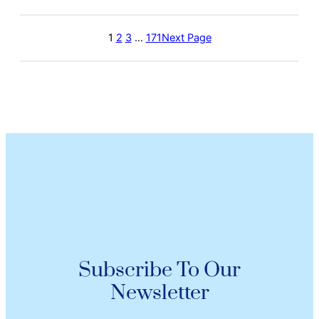
untuk
Memahami
Konsep
1
2
3
…
171
Next Page
Rubah
4D
Subscribe To Our
Newsletter