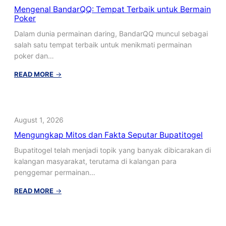
Mengenal BandarQQ: Tempat Terbaik untuk Bermain
Bermain
Poker
Poker
Dalam dunia permainan daring, BandarQQ muncul sebagai
salah satu tempat terbaik untuk menikmati permainan
poker dan…
:
READ MORE
→
Mengenal
BandarQQ:
Tempat
Terbaik
August 1, 2026
untuk
Mengungkap Mitos dan Fakta Seputar Bupatitogel
Bermain
Poker
Bupatitogel telah menjadi topik yang banyak dibicarakan di
kalangan masyarakat, terutama di kalangan para
penggemar permainan…
:
READ MORE
→
Mengungkap
Mitos
dan