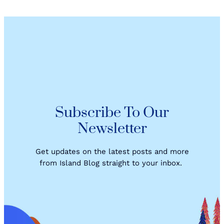
Subscribe To Our
Newsletter
Get updates on the latest posts and more
from Island Blog straight to your inbox.