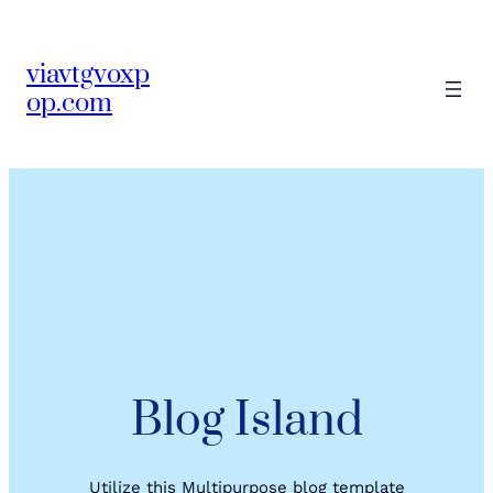
Skip
to
viavtgvoxp
content
op.com
Blog Island
Utilize this Multipurpose blog template