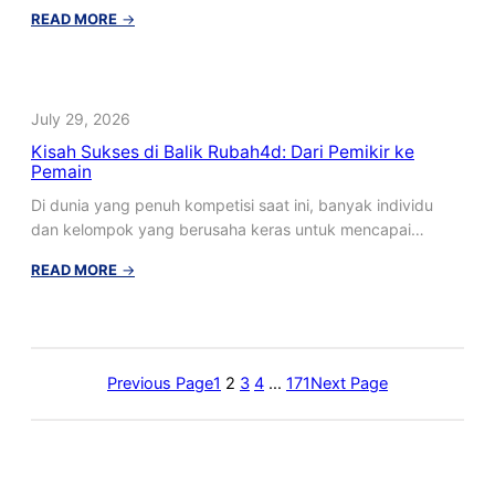
:
READ MORE
→
Kisah
Sukses
di
Balik
July 29, 2026
Rubah4d:
Kisah Sukses di Balik Rubah4d: Dari Pemikir ke
Dari
Pemain
Pemikir
ke
Di dunia yang penuh kompetisi saat ini, banyak individu
Pemain
dan kelompok yang berusaha keras untuk mencapai…
:
READ MORE
→
Kisah
Sukses
di
Balik
Rubah4d:
Previous Page
1
2
3
4
…
171
Next Page
Dari
Pemikir
ke
Pemain