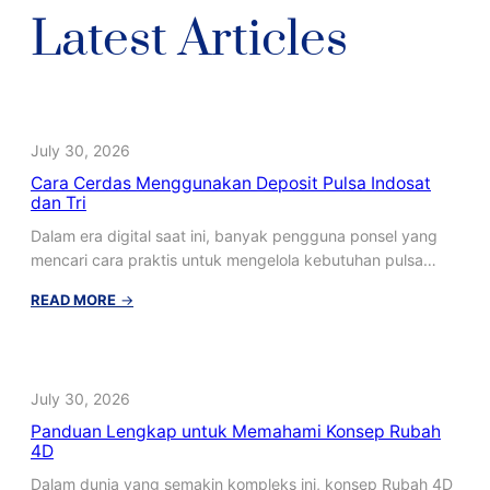
Latest Articles
July 30, 2026
Cara Cerdas Menggunakan Deposit Pulsa Indosat
dan Tri
Dalam era digital saat ini, banyak pengguna ponsel yang
mencari cara praktis untuk mengelola kebutuhan pulsa…
:
READ MORE
→
Cara
Cerdas
Menggunakan
Deposit
July 30, 2026
Pulsa
Panduan Lengkap untuk Memahami Konsep Rubah
Indosat
4D
dan
Tri
Dalam dunia yang semakin kompleks ini, konsep Rubah 4D