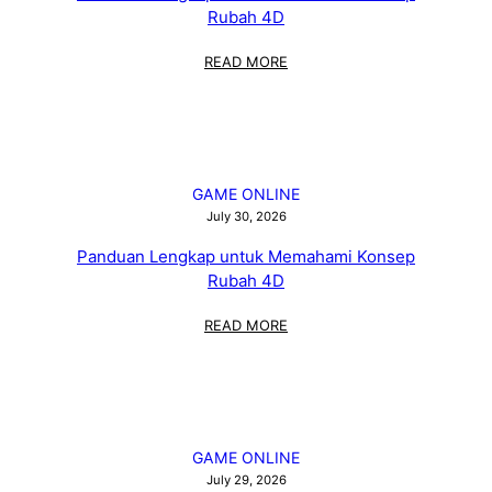
Rubah 4D
:
READ MORE
PANDUAN
LENGKAP
UNTUK
MEMAHAMI
KONSEP
RUBAH
GAME ONLINE
4D
July 30, 2026
Panduan Lengkap untuk Memahami Konsep
Rubah 4D
:
READ MORE
PANDUAN
LENGKAP
UNTUK
MEMAHAMI
KONSEP
RUBAH
GAME ONLINE
4D
July 29, 2026