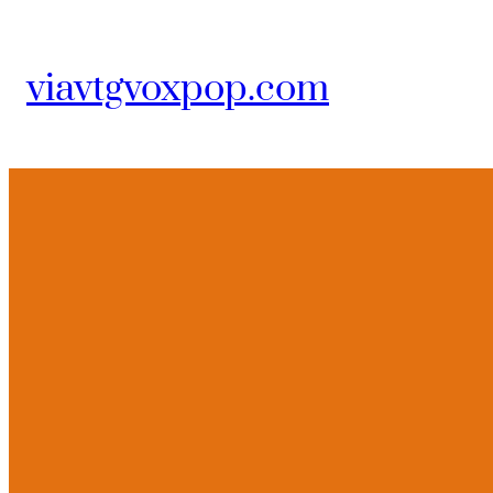
Skip
to
viavtgvoxpop.com
content