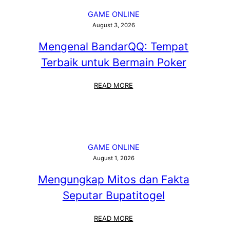
UNTUK
BERMAIN
GAME ONLINE
POKER
August 3, 2026
Mengenal BandarQQ: Tempat
Terbaik untuk Bermain Poker
:
READ MORE
MENGENAL
BANDARQQ:
TEMPAT
TERBAIK
UNTUK
BERMAIN
GAME ONLINE
POKER
August 1, 2026
Mengungkap Mitos dan Fakta
Seputar Bupatitogel
:
READ MORE
MENGUNGKAP