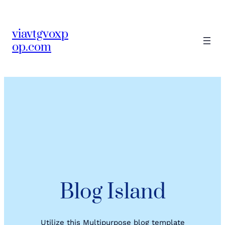
Skip
to
viavtgvoxp
content
op.com
Blog Island
Utilize this Multipurpose blog template