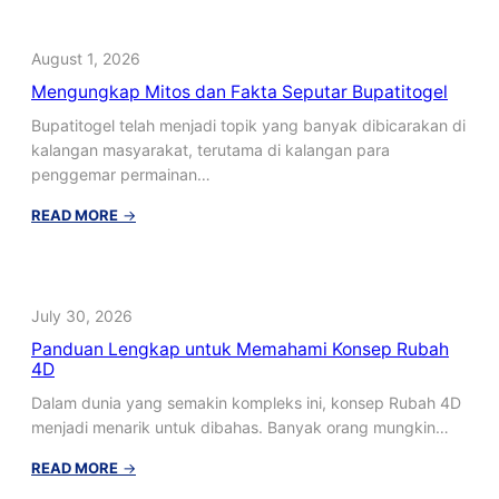
Mitos
dan
Fakta
August 1, 2026
Seputar
Mengungkap Mitos dan Fakta Seputar Bupatitogel
Bupatitogel
Bupatitogel telah menjadi topik yang banyak dibicarakan di
kalangan masyarakat, terutama di kalangan para
penggemar permainan…
:
READ MORE
→
Mengungkap
Mitos
dan
Fakta
July 30, 2026
Seputar
Panduan Lengkap untuk Memahami Konsep Rubah
Bupatitogel
4D
Dalam dunia yang semakin kompleks ini, konsep Rubah 4D
menjadi menarik untuk dibahas. Banyak orang mungkin…
:
READ MORE
→
Panduan