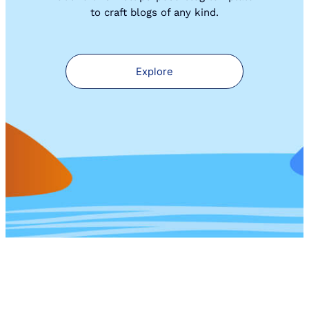
to craft blogs of any kind.
Explore