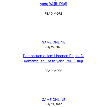
yang Wajib Diuji
DICOBA
:
READ MORE
TEROBOSAN
DALAM
HARAPAN
4D:
FITUR
TERKINI
GAME ONLINE
YANG
July 27, 2026
WAJIB
Pembaruan dalam Harapan Empat D:
DIUJI
Kemampuan Fresh yang Perlu Diuji
:
READ MORE
PEMBARUAN
DALAM
HARAPAN
EMPAT
D:
KEMAMPUAN
GAME ONLINE
FRESH
July 27, 2026