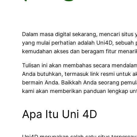
Dalam masa digital sekarang, mencari situs
yang mulai perhatian adalah Uni4D, sebuah 
kemudahan akses dan beragam fitur menarik,
Tulisan ini akan membahas secara mendala
Anda butuhkan, termasuk link resmi untuk a
bermain Anda. Baikkah Anda seorang pemul
kami akan memberikan panduan lengkap un
Apa Itu Uni 4D
Uni4D merupakan salah satu situs terpercay