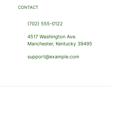
CONTACT
(702) 555-0122
4517 Washington Ave.
Manchester, Kentucky 39495
support@example.com