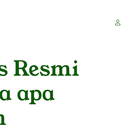
s Resmi
a apa
n