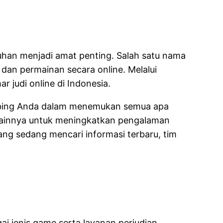
uhan menjadi amat penting. Salah satu nama
dan permainan secara online. Melalui
 judi online di Indonesia.
imbing Anda dalam menemukan semua apa
g lainnya untuk meningkatkan pengalaman
g sedang mencari informasi terbaru, tim
i jenis game serta layanan perjudian