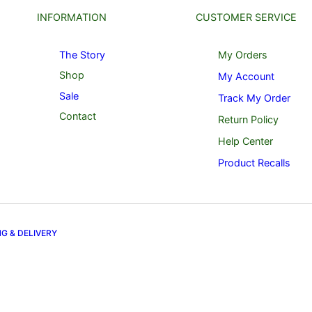
INFORMATION
CUSTOMER SERVICE
The Story
My Orders
Shop
My Account
Sale
Track My Order
Contact
Return Policy
Help Center
Product Recalls
NG & DELIVERY