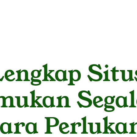
engkap Situ
mukan Segal
ara Perluka