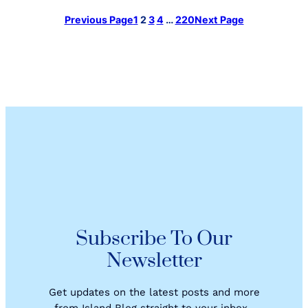
4
D
h
Previous Page
1
2
3
4
…
220
Next Page
D
u
4
n
D
i
:
a
K
P
e
r
s
e
e
d
r
i
u
k
a
s
n
i
d
A
a
n
l
Subscribe To Our
g
a
k
m
Newsletter
a
D
u
Get updates on the latest posts and more
n
from Island Blog straight to your inbox.