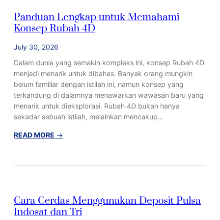
u
Panduan Lengkap untuk Memahami
a
Konsep Rubah 4D
n
L
July 30, 2026
e
n
Dalam dunia yang semakin kompleks ini, konsep Rubah 4D
g
menjadi menarik untuk dibahas. Banyak orang mungkin
k
belum familiar dengan istilah ini, namun konsep yang
a
terkandung di dalamnya menawarkan wawasan baru yang
p
menarik untuk dieksplorasi. Rubah 4D bukan hanya
u
sekadar sebuah istilah, melainkan mencakup…
n
t
:
READ MORE
→
u
P
k
a
M
n
e
d
m
u
Cara Cerdas Menggunakan Deposit Pulsa
a
a
Indosat dan Tri
h
n