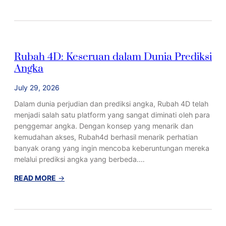
b
k
u
a
M
b
h
e
a
4
m
h
Rubah 4D: Keseruan dalam Dunia Prediksi
D
a
4
Angka
h
D
a
:
July 29, 2026
m
K
i
e
Dalam dunia perjudian dan prediksi angka, Rubah 4D telah
K
s
menjadi salah satu platform yang sangat diminati oleh para
o
e
penggemar angka. Dengan konsep yang menarik dan
n
r
kemudahan akses, Rubah4d berhasil menarik perhatian
s
u
banyak orang yang ingin mencoba keberuntungan mereka
e
a
melalui prediksi angka yang berbeda.…
p
n
R
d
:
READ MORE
→
u
a
R
b
l
u
a
a
b
h
m
a