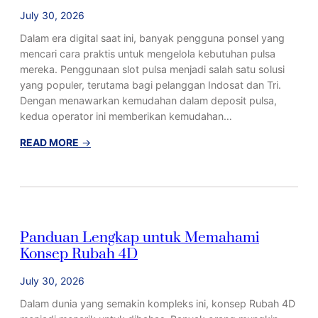
a
L
July 30, 2026
m
e
i
n
Dalam era digital saat ini, banyak pengguna ponsel yang
K
g
mencari cara praktis untuk mengelola kebutuhan pulsa
o
k
mereka. Penggunaan slot pulsa menjadi salah satu solusi
n
a
yang populer, terutama bagi pelanggan Indosat dan Tri.
s
p
Dengan menawarkan kemudahan dalam deposit pulsa,
e
u
kedua operator ini memberikan kemudahan…
p
n
R
t
:
READ MORE
→
u
u
C
b
k
a
a
M
r
h
e
a
4
m
C
Panduan Lengkap untuk Memahami
D
a
e
Konsep Rubah 4D
h
r
a
d
July 30, 2026
m
a
i
s
Dalam dunia yang semakin kompleks ini, konsep Rubah 4D
K
M