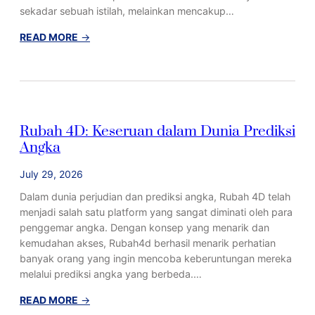
s
u
sekadar sebuah istilah, melainkan mencakup…
a
n
I
t
:
READ MORE
→
n
u
P
d
k
a
o
M
n
s
e
d
a
m
u
Rubah 4D: Keseruan dalam Dunia Prediksi
t
a
a
Angka
d
h
n
a
a
L
July 29, 2026
n
m
e
T
i
n
Dalam dunia perjudian dan prediksi angka, Rubah 4D telah
r
K
g
menjadi salah satu platform yang sangat diminati oleh para
i
o
k
penggemar angka. Dengan konsep yang menarik dan
n
a
kemudahan akses, Rubah4d berhasil menarik perhatian
s
p
banyak orang yang ingin mencoba keberuntungan mereka
e
u
melalui prediksi angka yang berbeda.…
p
n
R
t
:
READ MORE
→
u
u
R