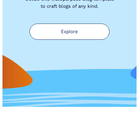
to craft blogs of any kind.
Explore