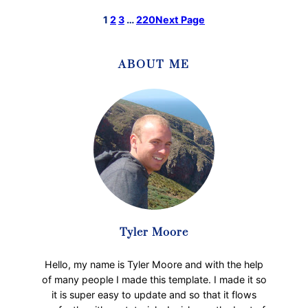
g
t
u
1
2
3
…
220
Next Page
e
a
n
l
S
g
e
k
ABOUT ME
p
a
u
p
t
M
a
i
r
t
B
o
u
s
p
d
a
a
t
n
i
F
Tyler Moore
t
a
o
k
Hello, my name is Tyler Moore and with the help
g
t
of many people I made this template. I made it so
e
a
it is super easy to update and so that it flows
l
S