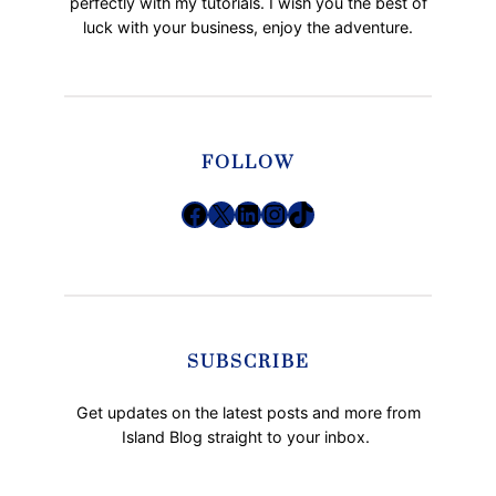
perfectly with my tutorials. I wish you the best of
e
luck with your business, enjoy the adventure.
p
u
t
a
r
B
FOLLOW
u
p
Facebook
X
LinkedIn
Instagram
TikTok
a
t
i
t
o
g
SUBSCRIBE
e
l
Get updates on the latest posts and more from
Island Blog straight to your inbox.