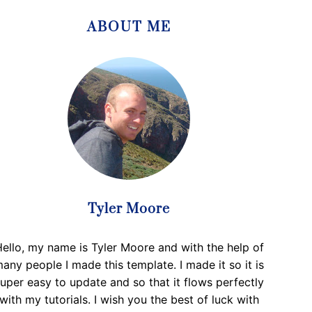
ABOUT ME
Tyler Moore
ello, my name is Tyler Moore and with the help of
any people I made this template. I made it so it is
uper easy to update and so that it flows perfectly
with my tutorials. I wish you the best of luck with