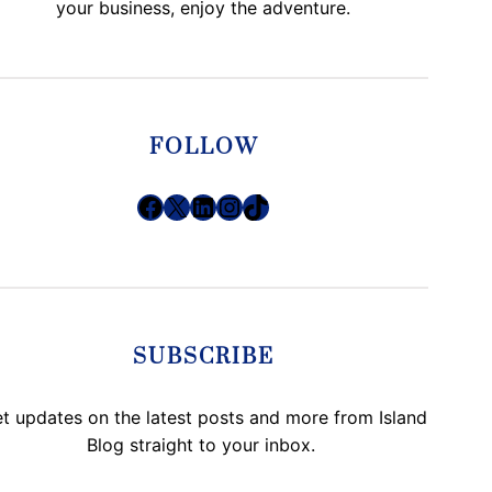
your business, enjoy the adventure.
FOLLOW
Facebook
X
LinkedIn
Instagram
TikTok
SUBSCRIBE
t updates on the latest posts and more from Island
Blog straight to your inbox.