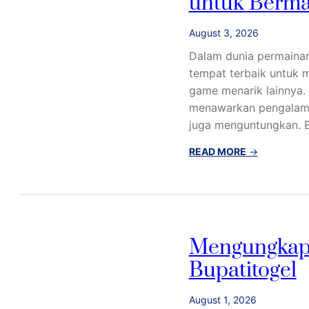
untuk Berma
P
l
r
o
B
b
August 3, 2026
k
a
a
e
n
Dalam dunia permainan
i
r
d
tempat terbaik untuk 
k
a
u
game menarik lainnya.
r
n
menawarkan pengalama
Q
t
juga menguntungkan. 
Q
u
:
k
:
READ MORE
→
T
B
M
e
e
e
m
r
n
p
m
g
a
a
e
t
i
Mengungkap 
n
T
n
a
Bupatitogel
e
P
l
r
o
B
b
August 1, 2026
k
a
a