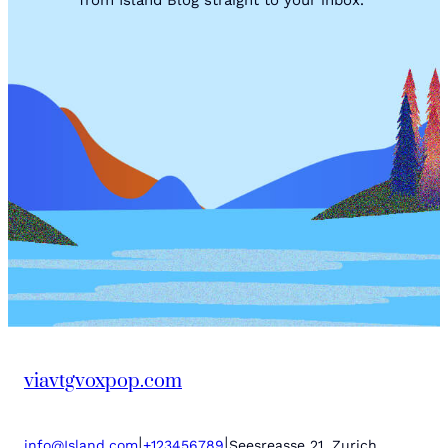
i
a
P
r
e
d
i
k
s
i
A
n
g
k
a
viavtgvoxpop.com
|
|
info@Island.com
+123456789
Seesreasse 21, Zurich