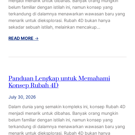
menjadi menarik untuk dibahas. Banyak orang mungkin
o
e
belum familiar dengan istilah ini, namun konsep yang
n
n
terkandung di dalamnya menawarkan wawasan baru yang
s
g
menarik untuk dieksplorasi. Rubah 4D bukan hanya
e
g
sekadar sebuah istilah, melainkan mencakup…
p
u
R
n
:
READ MORE
→
u
a
P
b
k
a
a
a
n
h
n
d
4
D
u
Panduan Lengkap untuk Memahami
D
e
a
Konsep Rubah 4D
p
n
o
L
July 30, 2026
s
e
i
n
Dalam dunia yang semakin kompleks ini, konsep Rubah 4D
t
g
menjadi menarik untuk dibahas. Banyak orang mungkin
P
k
belum familiar dengan istilah ini, namun konsep yang
u
a
terkandung di dalamnya menawarkan wawasan baru yang
l
p
menarik untuk dieksplorasi. Rubah 4D bukan hanya