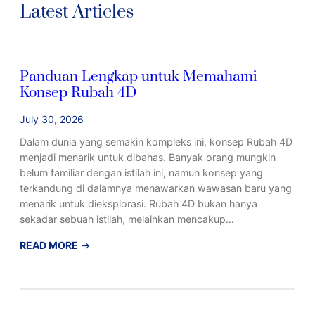
Latest Articles
Panduan Lengkap untuk Memahami
Konsep Rubah 4D
July 30, 2026
Dalam dunia yang semakin kompleks ini, konsep Rubah 4D
menjadi menarik untuk dibahas. Banyak orang mungkin
belum familiar dengan istilah ini, namun konsep yang
terkandung di dalamnya menawarkan wawasan baru yang
menarik untuk dieksplorasi. Rubah 4D bukan hanya
sekadar sebuah istilah, melainkan mencakup…
:
READ MORE
→
P
a
n
d