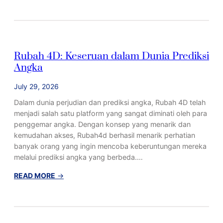
b
k
u
a
M
b
h
e
a
4
m
h
Rubah 4D: Keseruan dalam Dunia Prediksi
D
a
4
Angka
h
D
a
:
July 29, 2026
m
K
i
e
Dalam dunia perjudian dan prediksi angka, Rubah 4D telah
K
s
menjadi salah satu platform yang sangat diminati oleh para
o
e
penggemar angka. Dengan konsep yang menarik dan
n
r
kemudahan akses, Rubah4d berhasil menarik perhatian
s
u
banyak orang yang ingin mencoba keberuntungan mereka
e
a
melalui prediksi angka yang berbeda.…
p
n
R
d
:
READ MORE
→
u
a
R
b
l
u
a
a
b
h
m
a