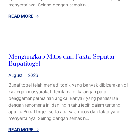
n
Q
menyertainya. Seiring dengan semakin…
t
Q
u
:
:
READ MORE
→
k
T
M
B
e
e
e
m
n
r
p
g
m
a
u
Mengungkap Mitos dan Fakta Seputar
a
t
n
Bupatitogel
i
T
g
n
e
k
August 1, 2026
P
r
a
o
b
p
Bupatitogel telah menjadi topik yang banyak dibicarakan di
k
a
M
kalangan masyarakat, terutama di kalangan para
e
i
i
penggemar permainan angka. Banyak yang penasaran
r
k
t
dengan fenomena ini dan ingin tahu lebih dalam tentang
u
o
apa itu Bupatitogel, serta apa saja mitos dan fakta yang
n
s
menyertainya. Seiring dengan semakin…
t
d
u
a
:
READ MORE
→
k
n
M