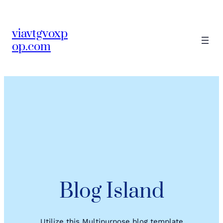
Skip
to
viavtgvoxp
content
op.com
Blog Island
Utilize this Multipurpose blog template