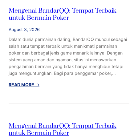
e
Mengenal BandarQQ: Tempat Terbaik
n
untuk Bermain Poker
a
l
August 3, 2026
B
a
Dalam dunia permainan daring, BandarQQ muncul sebagai
n
salah satu tempat terbaik untuk menikmati permainan
d
poker dan berbagai jenis game menarik lainnya. Dengan
a
sistem yang aman dan nyaman, situs ini menawarkan
r
pengalaman bermain yang tidak hanya menghibur tetapi
Q
juga menguntungkan. Bagi para penggemar poker,…
Q
:
:
READ MORE
→
T
M
e
e
m
n
p
g
a
e
Mengenal BandarQQ: Tempat Terbaik
t
n
untuk Bermain Poker
T
a