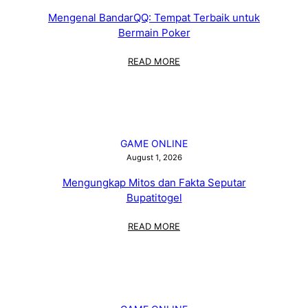
Mengenal BandarQQ: Tempat Terbaik untuk
Bermain Poker
:
READ MORE
MENGENAL
BANDARQQ:
TEMPAT
TERBAIK
UNTUK
BERMAIN
GAME ONLINE
POKER
August 1, 2026
Mengungkap Mitos dan Fakta Seputar
Bupatitogel
:
READ MORE
MENGUNGKAP
MITOS
DAN
FAKTA
SEPUTAR
BUPATITOGEL