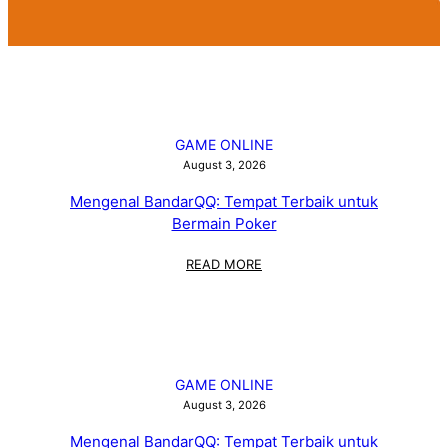
GAME ONLINE
August 3, 2026
Mengenal BandarQQ: Tempat Terbaik untuk
Bermain Poker
:
READ MORE
MENGENAL
BANDARQQ:
TEMPAT
TERBAIK
UNTUK
BERMAIN
GAME ONLINE
POKER
August 3, 2026
Mengenal BandarQQ: Tempat Terbaik untuk