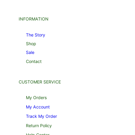
INFORMATION
The Story
Shop
Sale
Contact
CUSTOMER SERVICE
My Orders
My Account
Track My Order
Return Policy
Help Center