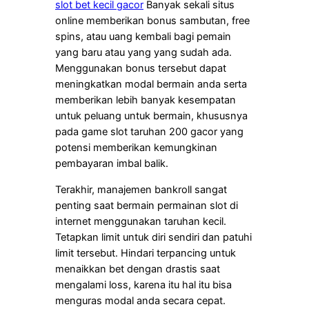
slot bet kecil gacor
Banyak sekali situs
online memberikan bonus sambutan, free
spins, atau uang kembali bagi pemain
yang baru atau yang yang sudah ada.
Menggunakan bonus tersebut dapat
meningkatkan modal bermain anda serta
memberikan lebih banyak kesempatan
untuk peluang untuk bermain, khususnya
pada game slot taruhan 200 gacor yang
potensi memberikan kemungkinan
pembayaran imbal balik.
Terakhir, manajemen bankroll sangat
penting saat bermain permainan slot di
internet menggunakan taruhan kecil.
Tetapkan limit untuk diri sendiri dan patuhi
limit tersebut. Hindari terpancing untuk
menaikkan bet dengan drastis saat
mengalami loss, karena itu hal itu bisa
menguras modal anda secara cepat.