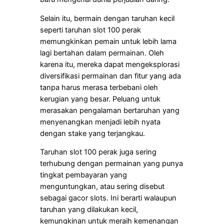
Selain itu, bermain dengan taruhan kecil
seperti taruhan slot 100 perak
memungkinkan pemain untuk lebih lama
lagi bertahan dalam permainan. Oleh
karena itu, mereka dapat mengeksplorasi
diversifikasi permainan dan fitur yang ada
tanpa harus merasa terbebani oleh
kerugian yang besar. Peluang untuk
merasakan pengalaman bertaruhan yang
menyenangkan menjadi lebih nyata
dengan stake yang terjangkau.
Taruhan slot 100 perak juga sering
terhubung dengan permainan yang punya
tingkat pembayaran yang
menguntungkan, atau sering disebut
sebagai gacor slots. Ini berarti walaupun
taruhan yang dilakukan kecil,
kemungkinan untuk meraih kemenangan