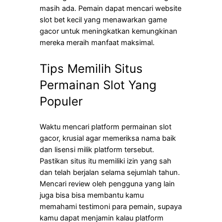
masih ada. Pemain dapat mencari website
slot bet kecil yang menawarkan game
gacor untuk meningkatkan kemungkinan
mereka meraih manfaat maksimal.
Tips Memilih Situs
Permainan Slot Yang
Populer
Waktu mencari platform permainan slot
gacor, krusial agar memeriksa nama baik
dan lisensi milik platform tersebut.
Pastikan situs itu memiliki izin yang sah
dan telah berjalan selama sejumlah tahun.
Mencari review oleh pengguna yang lain
juga bisa bisa membantu kamu
memahami testimoni para pemain, supaya
kamu dapat menjamin kalau platform