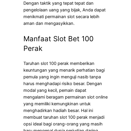
Dengan taktik yang tepat tepat dan
pengelolaan uang yang bijak, Anda dapat
menikmati permainan slot secara lebih
aman dan mengasyikkan.
Manfaat Slot Bet 100
Perak
Taruhan slot 100 perak memberikan
keuntungan yang menarik perhatian bagi
pemula yang ingin menguji nasib tanpa
harus menghadapi risiko besar. Dengan
modal yang kecil, pemain dapat
mengalami beragam permainan slot online
yang memiliki kemungkinan untuk
menghadirkan hadiah besar. Hal ini
membuat taruhan slot 100 perak menjadi
opsi ideal bagi orang-orang yang masih
baru mengenal dunia perjudian daring.