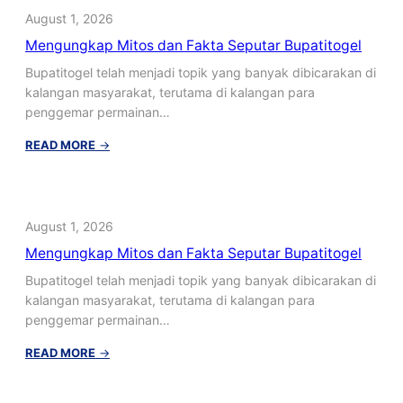
Fakta
August 1, 2026
Seputar
Mengungkap Mitos dan Fakta Seputar Bupatitogel
Bupatitogel
Bupatitogel telah menjadi topik yang banyak dibicarakan di
kalangan masyarakat, terutama di kalangan para
penggemar permainan…
:
READ MORE
→
Mengungkap
Mitos
dan
Fakta
August 1, 2026
Seputar
Mengungkap Mitos dan Fakta Seputar Bupatitogel
Bupatitogel
Bupatitogel telah menjadi topik yang banyak dibicarakan di
kalangan masyarakat, terutama di kalangan para
penggemar permainan…
:
READ MORE
→
Mengungkap
Mitos