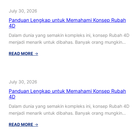
dan
Fakta
July 30, 2026
Seputar
Panduan Lengkap untuk Memahami Konsep Rubah
Bupatitogel
4D
Dalam dunia yang semakin kompleks ini, konsep Rubah 4D
menjadi menarik untuk dibahas. Banyak orang mungkin…
:
READ MORE
→
Panduan
Lengkap
untuk
Memahami
July 30, 2026
Konsep
Panduan Lengkap untuk Memahami Konsep Rubah
Rubah
4D
4D
Dalam dunia yang semakin kompleks ini, konsep Rubah 4D
menjadi menarik untuk dibahas. Banyak orang mungkin…
:
READ MORE
→
Panduan
Lengkap