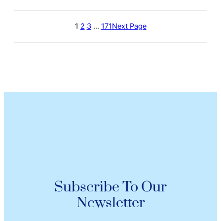
untuk
Memahami
Konsep
1
2
3
…
171
Next Page
Rubah
4D
Subscribe To Our
Newsletter