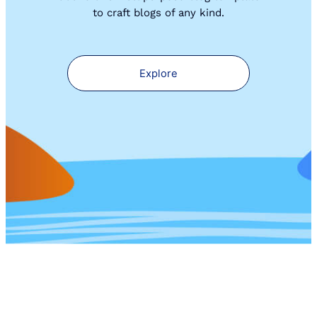
to craft blogs of any kind.
Explore