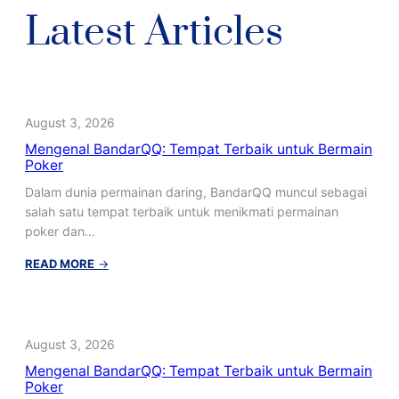
Latest Articles
August 3, 2026
Mengenal BandarQQ: Tempat Terbaik untuk Bermain
Poker
Dalam dunia permainan daring, BandarQQ muncul sebagai
salah satu tempat terbaik untuk menikmati permainan
poker dan…
:
READ MORE
→
Mengenal
BandarQQ:
Tempat
Terbaik
August 3, 2026
untuk
Mengenal BandarQQ: Tempat Terbaik untuk Bermain
Bermain
Poker
Poker