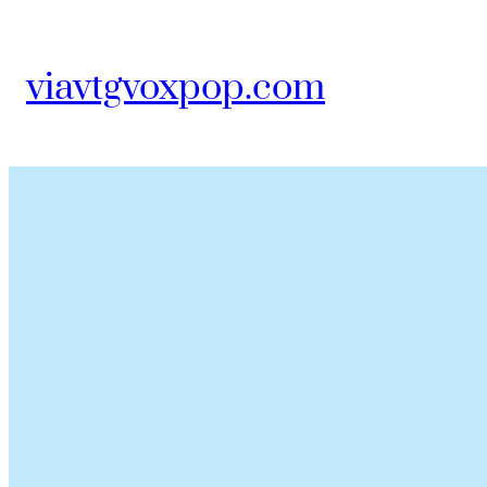
Skip
to
viavtgvoxpop.com
content