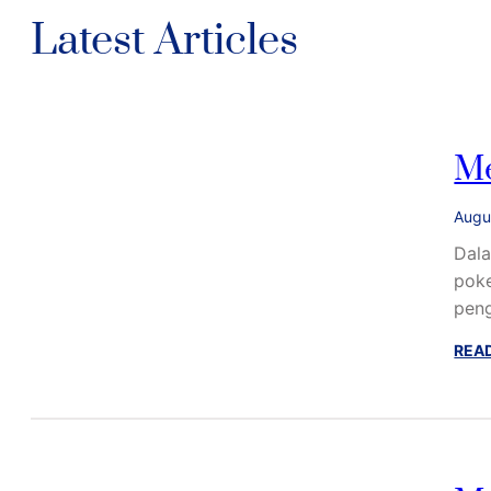
Latest Articles
Me
Augu
Dala
poke
peng
REA