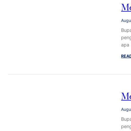
Me
Augu
Bupa
peng
apa 
REA
Me
Augu
Bupa
peng