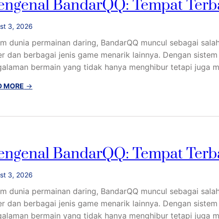
ngenal BandarQQ: Tempat Terba
n
a
l
st 3, 2026
B
m dunia permainan daring, BandarQQ muncul sebagai salah
a
r dan berbagai jenis game menarik lainnya. Dengan siste
n
d
alaman bermain yang tidak hanya menghibur tetapi juga 
a
:
D MORE
→
r
M
Q
e
Q
n
:
g
T
e
e
ngenal BandarQQ: Tempat Terba
n
m
a
p
l
a
st 3, 2026
B
t
m dunia permainan daring, BandarQQ muncul sebagai salah
a
T
r dan berbagai jenis game menarik lainnya. Dengan siste
n
e
d
alaman bermain yang tidak hanya menghibur tetapi juga 
r