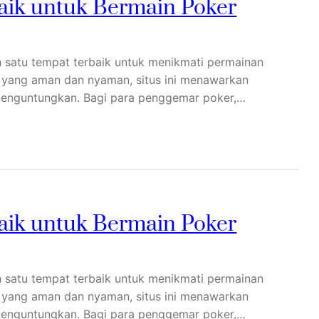
ik untuk Bermain Poker
 satu tempat terbaik untuk menikmati permainan
m yang aman dan nyaman, situs ini menawarkan
menguntungkan. Bagi para penggemar poker,…
ik untuk Bermain Poker
 satu tempat terbaik untuk menikmati permainan
m yang aman dan nyaman, situs ini menawarkan
menguntungkan. Bagi para penggemar poker,…