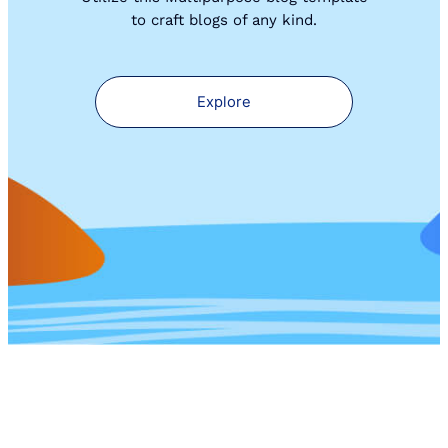
to craft blogs of any kind.
Explore