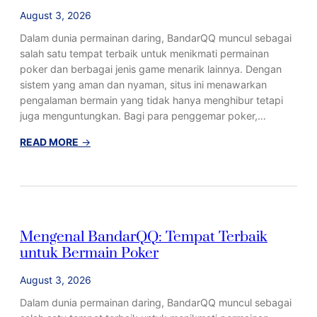
e
l
August 3, 2026
r
B
b
a
Dalam dunia permainan daring, BandarQQ muncul sebagai
a
n
salah satu tempat terbaik untuk menikmati permainan
i
d
poker dan berbagai jenis game menarik lainnya. Dengan
k
a
sistem yang aman dan nyaman, situs ini menawarkan
u
r
pengalaman bermain yang tidak hanya menghibur tetapi
n
Q
juga menguntungkan. Bagi para penggemar poker,…
t
Q
u
:
:
READ MORE
→
k
T
M
B
e
e
e
m
n
r
p
g
m
a
e
Mengenal BandarQQ: Tempat Terbaik
a
t
n
untuk Bermain Poker
i
T
a
n
e
l
August 3, 2026
P
r
B
o
b
a
Dalam dunia permainan daring, BandarQQ muncul sebagai
k
a
n