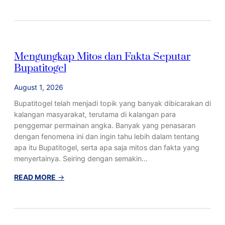
B
F
e
e
a
n
r
k
g
m
t
u
Mengungkap Mitos dan Fakta Seputar
a
a
n
Bupatitogel
i
S
g
n
e
k
August 1, 2026
P
p
a
o
u
p
Bupatitogel telah menjadi topik yang banyak dibicarakan di
k
t
M
kalangan masyarakat, terutama di kalangan para
e
a
i
penggemar permainan angka. Banyak yang penasaran
r
r
t
dengan fenomena ini dan ingin tahu lebih dalam tentang
B
o
apa itu Bupatitogel, serta apa saja mitos dan fakta yang
u
s
menyertainya. Seiring dengan semakin…
p
d
a
a
:
READ MORE
→
t
n
M
i
F
e
t
a
n
o
k
g