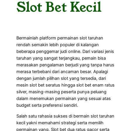
Slot Bet Kecil
Bermainlah platform permainan slot taruhan
rendah semakin lebih populer di kalangan
beberapa penggemar judi online. Dari variasi jenis
taruhan yang sangat terjangkau, pemain bisa
merasakan pengalaman berjudi yang tanpa harus
merasa terbebani dari ancaman besar. Apalagi
dengan jumlah pilihan slot yang tersedia, dari
mesin slot bet seratus hingga slot bet enam ratus
silver, masing-masing peserta punya peluang
dalam menemukan permainan yang sesuai atas
budget serta preferensi sendiri.
Salah satu rahasia sukses di bermain slot taruhan
kecil yakni memahami strategi serta memilih
permainan yang. Slot bet dua ratus gacor serta