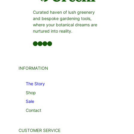
Curated haven of lush greenery
and bespoke gardening tools,
where your botanical dreams are
nurtured into reality.
Facebook
LinkedIn
Twitter
YouTube
INFORMATION
The Story
Shop
Sale
Contact
CUSTOMER SERVICE