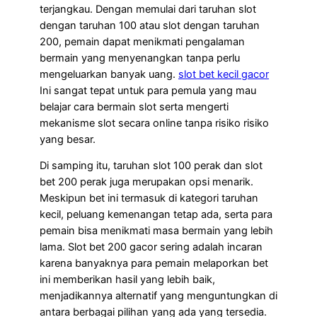
terjangkau. Dengan memulai dari taruhan slot
dengan taruhan 100 atau slot dengan taruhan
200, pemain dapat menikmati pengalaman
bermain yang menyenangkan tanpa perlu
mengeluarkan banyak uang.
slot bet kecil gacor
Ini sangat tepat untuk para pemula yang mau
belajar cara bermain slot serta mengerti
mekanisme slot secara online tanpa risiko risiko
yang besar.
Di samping itu, taruhan slot 100 perak dan slot
bet 200 perak juga merupakan opsi menarik.
Meskipun bet ini termasuk di kategori taruhan
kecil, peluang kemenangan tetap ada, serta para
pemain bisa menikmati masa bermain yang lebih
lama. Slot bet 200 gacor sering adalah incaran
karena banyaknya para pemain melaporkan bet
ini memberikan hasil yang lebih baik,
menjadikannya alternatif yang menguntungkan di
antara berbagai pilihan yang ada yang tersedia.