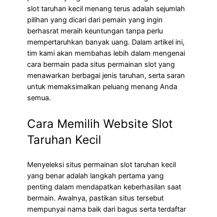
slot taruhan kecil menang terus adalah sejumlah
pilihan yang dicari dari pemain yang ingin
berhasrat meraih keuntungan tanpa perlu
mempertaruhkan banyak uang. Dalam artikel ini,
tim kami akan membahas lebih dalam mengenai
cara bermain pada situs permainan slot yang
menawarkan berbagai jenis taruhan, serta saran
untuk memaksimalkan peluang menang Anda
semua.
Cara Memilih Website Slot
Taruhan Kecil
Menyeleksi situs permainan slot taruhan kecil
yang benar adalah langkah pertama yang
penting dalam mendapatkan keberhasilan saat
bermain. Awalnya, pastikan situs tersebut
mempunyai nama baik dari bagus serta terdaftar