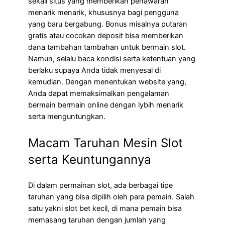
sekali situs yang memberikan penawaran
menarik menarik, khususnya bagi pengguna
yang baru bergabung. Bonus misalnya putaran
gratis atau cocokan deposit bisa memberikan
dana tambahan tambahan untuk bermain slot.
Namun, selalu baca kondisi serta ketentuan yang
berlaku supaya Anda tidak menyesal di
kemudian. Dengan menentukan website yang,
Anda dapat memaksimalkan pengalaman
bermain bermain online dengan lybih menarik
serta menguntungkan.
Macam Taruhan Mesin Slot
serta Keuntungannya
Di dalam permainan slot, ada berbagai tipe
taruhan yang bisa dipilih oleh para pemain. Salah
satu yakni slot bet kecil, di mana pemain bisa
memasang taruhan dengan jumlah yang